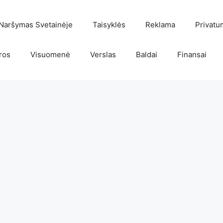
Naršymas Svetainėje
Taisyklės
Reklama
Privatu
ros
Visuomenė
Verslas
Baldai
Finansai