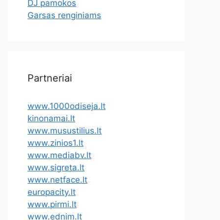
DJ pamokos
Garsas renginiams
Partneriai
www.1000odiseja.lt
kinonamai.lt
www.musustilius.lt
www.zinios1.lt
www.mediabv.lt
www.sigreta.lt
www.netface.lt
europacity.lt
www.pirmi.lt
www.ednim.lt