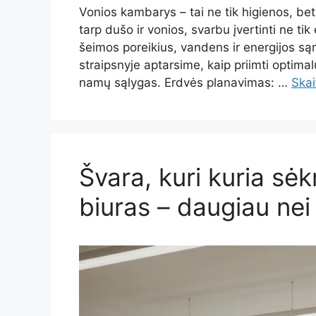
Vonios kambarys – tai ne tik higienos, bet
tarp dušo ir vonios, svarbu įvertinti ne tik
šeimos poreikius, vandens ir energijos są
straipsnyje aptarsime, kaip priimti optima
namų sąlygas. Erdvės planavimas: …
Skai
Švara, kuri kuria sė
biuras – daugiau nei