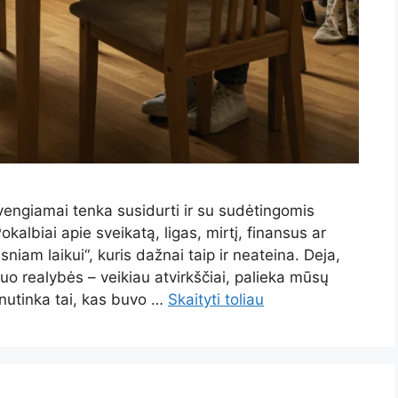
engiamai tenka susidurti ir su sudėtingomis
okalbiai apie sveikatą, ligas, mirtį, finansus ar
niam laikui“, kuris dažnai taip ir neateina. Deja,
 realybės – veikiau atvirkščiai, palieka mūsų
 nutinka tai, kas buvo …
Skaityti toliau