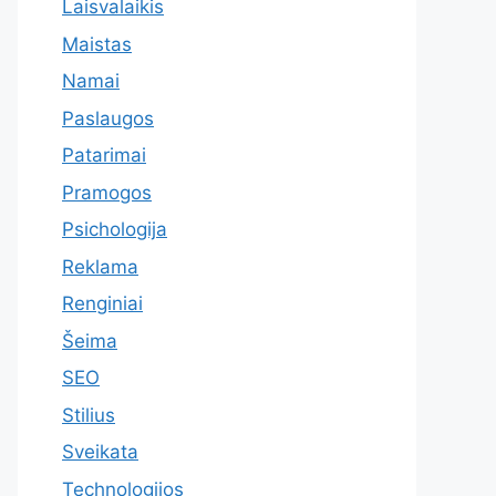
Laisvalaikis
Maistas
Namai
Paslaugos
Patarimai
Pramogos
Psichologija
Reklama
Renginiai
Šeima
SEO
Stilius
Sveikata
Technologijos