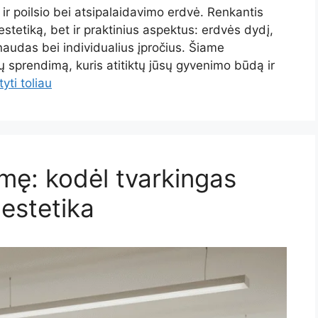
 ir poilsio bei atsipalaidavimo erdvė. Renkantis
 estetiką, bet ir praktinius aspektus: erdvės dydį,
naudas bei individualius įpročius. Šiame
lų sprendimą, kuris atitiktų jūsų gyvenimo būdą ir
tyti toliau
kmę: kodėl tvarkingas
 estetika