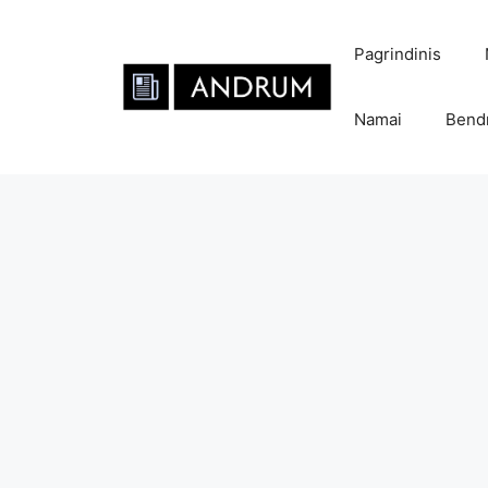
Pereiti
prie
Pagrindinis
turinio
Namai
Bend