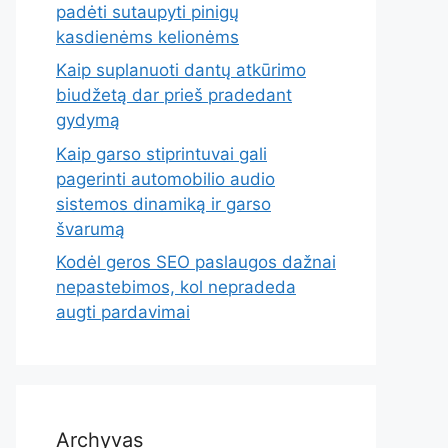
padėti sutaupyti pinigų
kasdienėms kelionėms
Kaip suplanuoti dantų atkūrimo
biudžetą dar prieš pradedant
gydymą
Kaip garso stiprintuvai gali
pagerinti automobilio audio
sistemos dinamiką ir garso
švarumą
Kodėl geros SEO paslaugos dažnai
nepastebimos, kol nepradeda
augti pardavimai
Archyvas