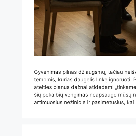
Gyvenimas pilnas džiaugsmų, tačiau neišv
temomis, kurias daugelis linkę ignoruoti. P
ateities planus dažnai atidedami „tinkames
šių pokalbių vengimas neapsaugo mūsų nuo
artimuosius nežinioje ir pasimetusius, kai