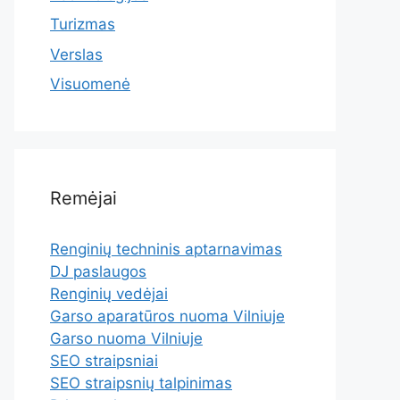
Turizmas
Verslas
Visuomenė
Remėjai
Renginių techninis aptarnavimas
DJ paslaugos
Renginių vedėjai
Garso aparatūros nuoma Vilniuje
Garso nuoma Vilniuje
SEO straipsniai
SEO straipsnių talpinimas