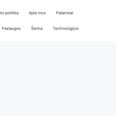
mo politika
Apie mus
Patarimai
Paslaugos
Šeima
Technologijos