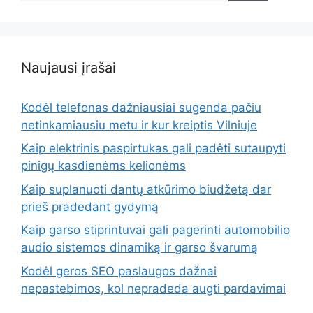
Naujausi įrašai
Kodėl telefonas dažniausiai sugenda pačiu
netinkamiausiu metu ir kur kreiptis Vilniuje
Kaip elektrinis paspirtukas gali padėti sutaupyti
pinigų kasdienėms kelionėms
Kaip suplanuoti dantų atkūrimo biudžetą dar
prieš pradedant gydymą
Kaip garso stiprintuvai gali pagerinti automobilio
audio sistemos dinamiką ir garso švarumą
Kodėl geros SEO paslaugos dažnai
nepastebimos, kol nepradeda augti pardavimai