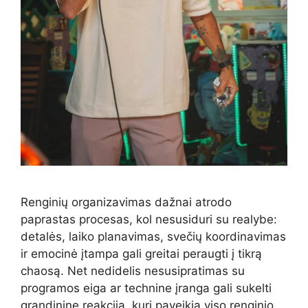
Renginių organizavimas dažnai atrodo
paprastas procesas, kol nesusiduri su realybe:
detalės, laiko planavimas, svečių koordinavimas
ir emocinė įtampa gali greitai peraugti į tikrą
chaosą. Net nedidelis nesusipratimas su
programos eiga ar technine įranga gali sukelti
grandininę reakciją, kuri paveikia viso renginio