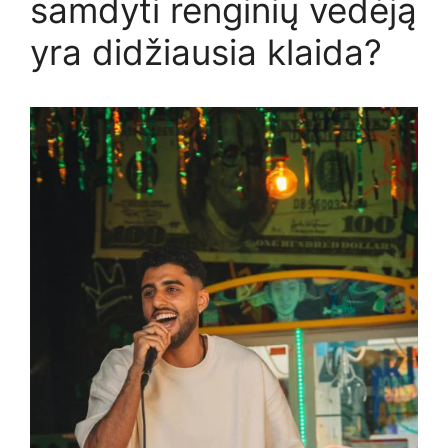
samdyti renginių vedėją
yra didžiausia klaida?