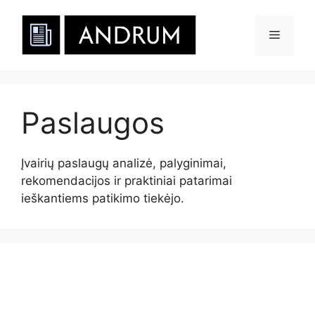
Pereiti
prie
Meniu
turinio
Paslaugos
Įvairių paslaugų analizė, palyginimai,
rekomendacijos ir praktiniai patarimai
ieškantiems patikimo tiekėjo.