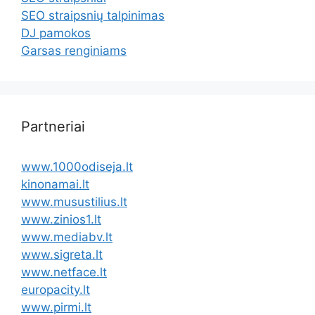
SEO straipsnių talpinimas
DJ pamokos
Garsas renginiams
Partneriai
www.1000odiseja.lt
kinonamai.lt
www.musustilius.lt
www.zinios1.lt
www.mediabv.lt
www.sigreta.lt
www.netface.lt
europacity.lt
www.pirmi.lt