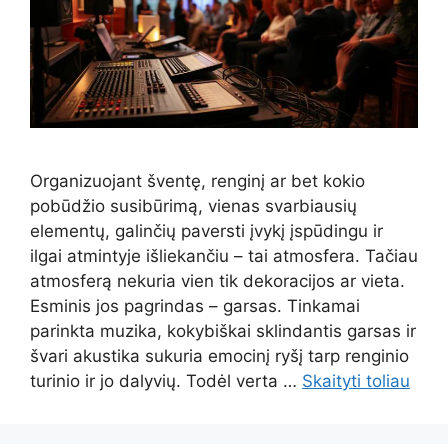
Organizuojant šventę, renginį ar bet kokio
pobūdžio susibūrimą, vienas svarbiausių
elementų, galinčių paversti įvykį įspūdingu ir
ilgai atmintyje išliekančiu – tai atmosfera. Tačiau
atmosferą nekuria vien tik dekoracijos ar vieta.
Esminis jos pagrindas – garsas. Tinkamai
parinkta muzika, kokybiškai sklindantis garsas ir
švari akustika sukuria emocinį ryšį tarp renginio
turinio ir jo dalyvių. Todėl verta …
Skaityti toliau