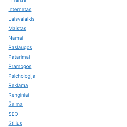
Internetas
Laisvalaikis
Maistas
Namai
Paslaugos
Patarimai
Pramogos
Psichologija
Reklama
Renginiai
Šeima
SEO
Stilius