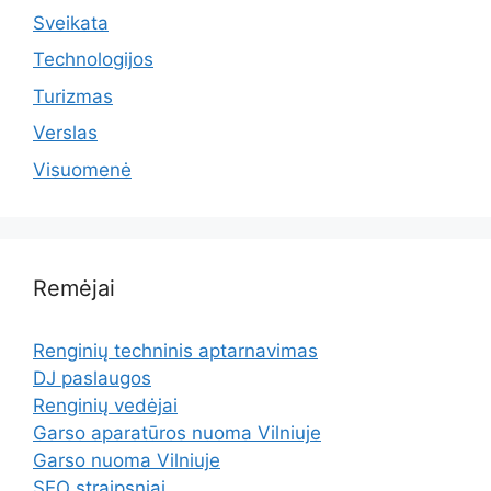
Sveikata
Technologijos
Turizmas
Verslas
Visuomenė
Remėjai
Renginių techninis aptarnavimas
DJ paslaugos
Renginių vedėjai
Garso aparatūros nuoma Vilniuje
Garso nuoma Vilniuje
SEO straipsniai