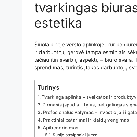
tvarkingas biura
estetika
Šiuolaikinėje
verslo
aplinkoje,
kur
konkure
ir
darbuotojų
gerovė
tampa
esminiais
sė
tačiau
itin
svarbių
aspektų –
biuro
švara.
sprendimas,
turintis
įtakos
darbuotojų
sve
Turinys
Tvarkinga aplinka – sveikatos ir produkt
Pirmasis įspūdis – tylus, bet galingas sign
Profesionalus valymas – investicija į ilga
Praktiniai patarimai ir klaidų vengimas
Apibendrinimas
Susiję straipsniai jums: