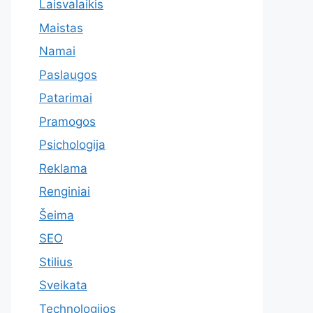
Laisvalaikis
Maistas
Namai
Paslaugos
Patarimai
Pramogos
Psichologija
Reklama
Renginiai
Šeima
SEO
Stilius
Sveikata
Technologijos