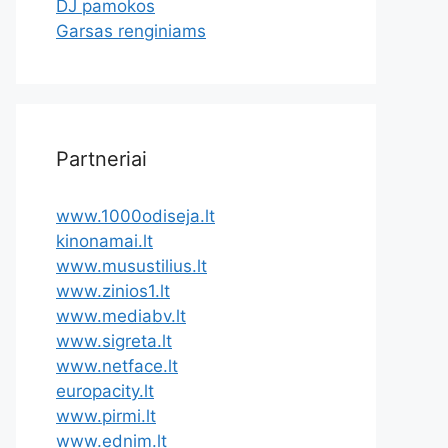
DJ pamokos
Garsas renginiams
Partneriai
www.1000odiseja.lt
kinonamai.lt
www.musustilius.lt
www.zinios1.lt
www.mediabv.lt
www.sigreta.lt
www.netface.lt
europacity.lt
www.pirmi.lt
www.ednim.lt