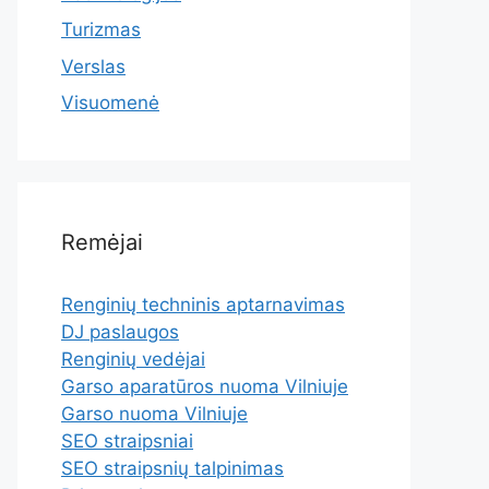
Turizmas
Verslas
Visuomenė
Remėjai
Renginių techninis aptarnavimas
DJ paslaugos
Renginių vedėjai
Garso aparatūros nuoma Vilniuje
Garso nuoma Vilniuje
SEO straipsniai
SEO straipsnių talpinimas