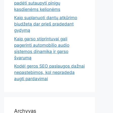
padėti sutaupyti pinigų
kasdienėms kelionėms
Kaip suplanuoti dantų atkūrimo
biudžetą dar prieš pradedant
gydymą
Kaip garso stiprintuvai gali
pagerinti automobilio audio
sistemos dinamiką ir garso
švarumą
Kodėl geros SEO paslaugos dažnai
nepastebimos, kol nepradeda
augti pardavimai
Archyvas