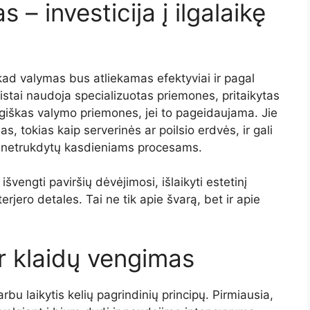
as –
investicija
į
ilgalaikę
kad
valymas
bus
atliekamas
efektyviai
ir
pagal
istai
naudoja
specializuotas
priemones,
pritaikytas
giškas
valymo
priemones,
jei
to
pageidaujama.
Jie
nas,
tokias
kaip
serverinės
ar
poilsio
erdvės,
ir
gali
d
netrukdytų
kasdieniams
procesams.
a
išvengti
paviršių
dėvėjimosi,
išlaikyti
estetinį
terjero
detales.
Tai
ne
tik
apie
švarą,
bet
ir
apie
ir
klaidų
vengimas
arbu
laikytis
kelių
pagrindinių
principų.
Pirmiausia,