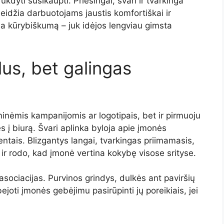
rukdyti
susikaupti.
Priešingai,
švari
ir
tvarkinga
leidžia
darbuotojams
jaustis
komfortiškai
ir
na
kūrybiškumą –
juk
idėjos
lengviau
gimsta
lus,
bet
galingas
minėmis
kampanijomis
ar
logotipais,
bet
ir
pirmuoju
ęs
į
biurą.
Švari
aplinka
byloja
apie
įmonės
ientais.
Blizgantys
langai,
tvarkingas
priimamasis,
ą
ir
rodo,
kad
įmonė
vertina
kokybę
visose
srityse.
asociacijas.
Purvinos
grindys,
dulkės
ant
paviršių
bejoti
įmonės
gebėjimu
pasirūpinti
jų
poreikiais,
jei