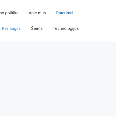
mo politika
Apie mus
Patarimai
Paslaugos
Šeima
Technologijos