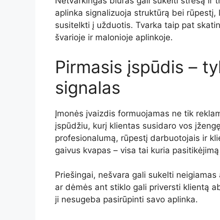
Netvarkingas
biuras
gali
sukelti
stresą
ir
t
aplinka
signalizuoja
struktūrą
bei
rūpestį,
susitelkti
į
užduotis.
Tvarka
taip
pat
skati
švarioje
ir
malonioje
aplinkoje.
Pirmasis
įspūdis –
ty
signalas
Įmonės
įvaizdis
formuojamas
ne
tik
rekla
įspūdžiu,
kurį
klientas
susidaro
vos
įženg
profesionalumą,
rūpestį
darbuotojais
ir
kl
gaivus
kvapas –
visa
tai
kuria
pasitikėjim
Priešingai,
nešvara
gali
sukelti
neigiamas
ar
dėmės
ant
stiklo
gali
priversti
klientą
a
ji
nesugeba
pasirūpinti
savo
aplinka.