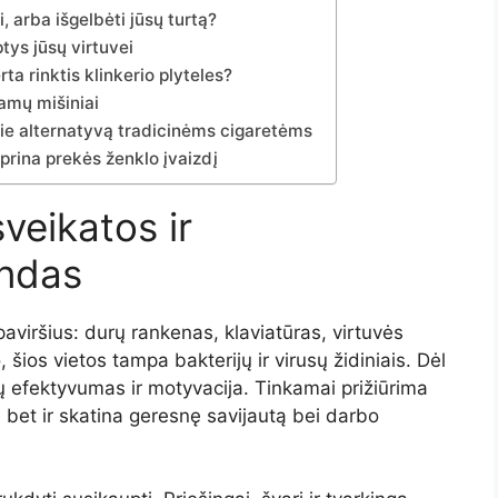
i, arba išgelbėti jūsų turtą?
ys jūsų virtuvei
a rinktis klinkerio plyteles?
namų mišiniai
pie alternatyvą tradicinėms cigaretėms
prina prekės ženklo įvaizdį
sveikatos
ir
indas
paviršius:
durų
rankenas,
klaviatūras,
virtuvės
o,
šios
vietos
tampa
bakterijų
ir
virusų
židiniais.
Dėl
jų
efektyvumas
ir
motyvacija.
Tinkamai
prižiūrima
,
bet
ir
skatina
geresnę
savijautą
bei
darbo