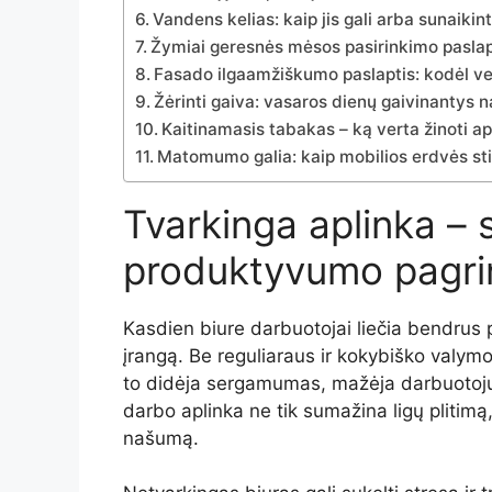
Vandens kelias: kaip jis gali arba sunaikint
Žymiai geresnės mėsos pasirinkimo paslapt
Fasado ilgaamžiškumo paslaptis: kodėl vert
Žėrinti gaiva: vasaros dienų gaivinantys 
Kaitinamasis tabakas – ką verta žinoti a
Matomumo galia: kaip mobilios erdvės sti
Tvarkinga
aplinka –
produktyvumo
pagr
Kasdien
biure
darbuotojai
liečia
bendrus
įrangą.
Be
reguliaraus
ir
kokybiško
valym
to
didėja
sergamumas,
mažėja
darbuoto
darbo
aplinka
ne
tik
sumažina
ligų
plitimą
našumą.