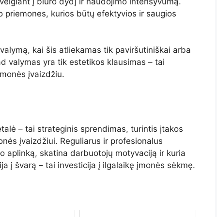
žvelgiant
į
biuro
dydį
ir
naudojimo
intensyvumą.
mo
priemones,
kurios
būtų
efektyvios
ir
saugios
valymą,
kai
šis
atliekamas
tik
paviršutiniškai
arba
ad
valymas
yra
tik
estetikos
klausimas –
tai
įmonės
įvaizdžiu.
talė –
tai
strateginis
sprendimas,
turintis
įtakos
onės
įvaizdžiui.
Reguliarus
ir
profesionalus
bo
aplinką,
skatina
darbuotojų
motyvaciją
ir
kuria
ija
į
švarą –
tai
investicija
į
ilgalaikę
įmonės
sėkmę.