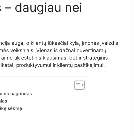
s – daugiau nei
ncija
auga,
o
klientų
lūkesčiai
kyla,
įmonės
įvaizdis
kmės
veiksniais.
Vienas
iš
dažnai
nuvertinamų,
Tai
ne
tik
estetinis
klausimas,
bet
ir
strateginis
ikatai,
produktyvumui
ir
klientų
pasitikėjimui.
yvumo pagrindas
alas
laikę sėkmę