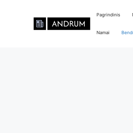
Pereiti
prie
Pagrindinis
turinio
Namai
Bend