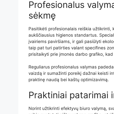
Profesionalus
valym
sėkmę
Pasitikėti
profesionalais
reiškia
užtikrinti,
aukščiausius
higienos
standartus.
Special
įvairiems
paviršiams,
ir
gali
pasiūlyti
ekolo
taip
pat
turi
patirties
valant
specifines
zo
prisitaikyti
prie
įmonės
darbo
grafiko,
ka
Reguliarus
profesionalus
valymas
paded
vaizdą
ir
sumažinti
poreikį
dažnai
keisti
in
praktinę
naudą
bei
kaštų
optimizavimą.
Praktiniai
patarimai
Norint
užtikrinti
efektyvų
biuro
valymą,
sv