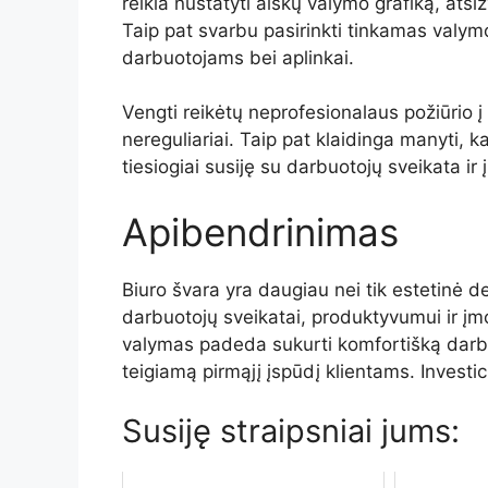
reikia
nustatyti
aiškų
valymo
grafiką,
atsi
Taip
pat
svarbu
pasirinkti
tinkamas
valy
darbuotojams
bei
aplinkai.
Vengti
reikėtų
neprofesionalaus
požiūrio
į
nereguliariai.
Taip
pat
klaidinga
manyti,
k
tiesiogiai
susiję
su
darbuotojų
sveikata
ir
Apibendrinimas
Biuro
švara
yra
daugiau
nei
tik
estetinė
de
darbuotojų
sveikatai,
produktyvumui
ir
įm
valymas
padeda
sukurti
komfortišką
dar
teigiamą
pirmąjį
įspūdį
klientams.
Investic
Susiję straipsniai jums: