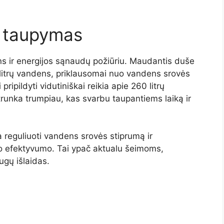
s
taupymas
ns
ir
energijos
sąnaudų
požiūriu.
Maudantis
duše
litrų
vandens,
priklausomai
nuo
vandens
srovės
i
pripildyti
vidutiniškai
reikia
apie
260
litrų
trunka
trumpiau,
kas
svarbu
taupantiems
laiką
ir
ia
reguliuoti
vandens
srovės
stiprumą
ir
io
efektyvumo.
Tai
ypač
aktualu
šeimoms,
augų
išlaidas.