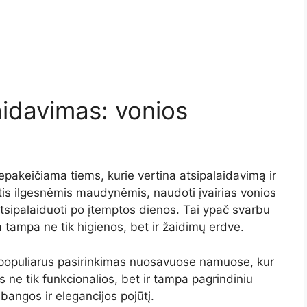
aidavimas:
vonios
epakeičiama
tiems,
kurie
vertina
atsipalaidavimą
ir
tis
ilgesnėmis
maudynėmis,
naudoti
įvairias
vonios
tsipalaiduoti
po
įtemptos
dienos.
Tai
ypač
svarbu
a
tampa
ne
tik
higienos,
bet
ir
žaidimų
erdve.
populiarus
pasirinkimas
nuosavuose
namuose,
kur
os
ne
tik
funkcionalios,
bet
ir
tampa
pagrindiniu
abangos
ir
elegancijos
pojūtį.