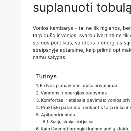
suplanuoti tobul
Vonios
kambarys –
tai
ne
tik
higienos,
be
tarp
dušo
ir
vonios,
svarbu
įvertinti
ne
tik
šeimos
poreikius,
vandens
ir
energijos
są
straipsnyje
aptarsime,
kaip
priimti
optima
namų
sąlygas.
Turinys
Erdvės planavimas: dušo privalumai
Vandens ir energijos taupymas
Komfortas ir atsipalaidavimas: vonios pri
Praktiški patarimai renkantis tarp dušo ir
Apibendrinimas
Susiję straipsniai jums:
Kaip išvengti brangiai kainuojančių klaidų 