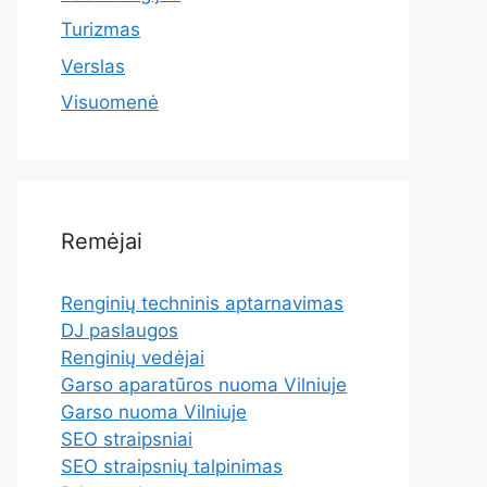
Turizmas
Verslas
Visuomenė
Remėjai
Renginių techninis aptarnavimas
DJ paslaugos
Renginių vedėjai
Garso aparatūros nuoma Vilniuje
Garso nuoma Vilniuje
SEO straipsniai
SEO straipsnių talpinimas