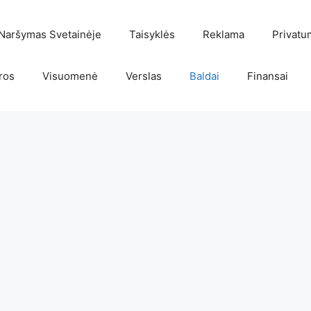
Naršymas Svetainėje
Taisyklės
Reklama
Privatu
ros
Visuomenė
Verslas
Baldai
Finansai