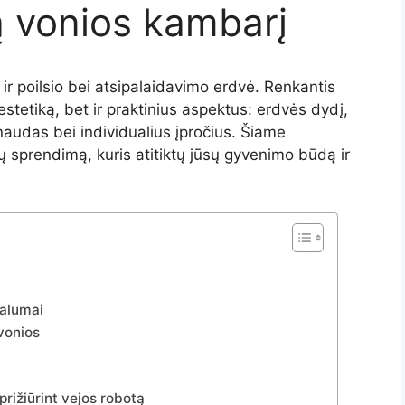
ą vonios kambarį
t
ir
poilsio
bei
atsipalaidavimo
erdvė.
Renkantis
estetiką,
bet
ir
praktinius
aspektus:
erdvės
dydį,
naudas
bei
individualius
įpročius.
Šiame
lų
sprendimą,
kuris
atitiktų
jūsų
gyvenimo
būdą
ir
valumai
 vonios
prižiūrint vejos robotą