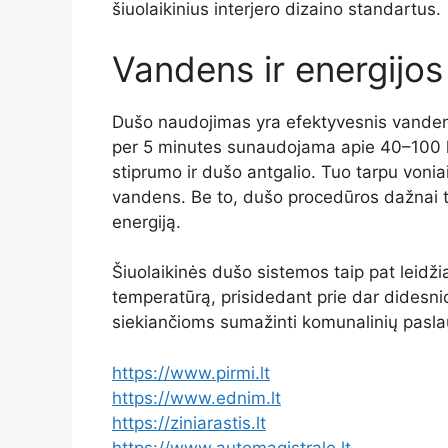
šiuolaikinius
interjero
dizaino
standartus.
Vandens
ir
energijo
Dušo
naudojimas
yra
efektyvesnis
vande
per
5
minutes
sunaudojama
apie
40–
100
stiprumo
ir
dušo
antgalio.
Tuo
tarpu
vonia
vandens.
Be
to,
dušo
procedūros
dažnai
energiją.
Šiuolaikinės
dušo
sistemos
taip
pat
leidž
temperatūrą,
prisidedant
prie
dar
didesn
siekiančioms
sumažinti
komunalinių
pasl
https://www.pirmi.lt
https://www.ednim.lt
https://ziniarastis.lt
https://www.automagistrale.lt