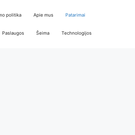
mo politika
Apie mus
Patarimai
Paslaugos
Šeima
Technologijos