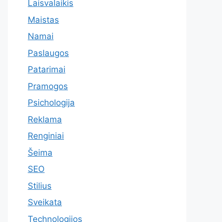
Laisvalaikis
Maistas
Namai
Paslaugos
Patarimai
Pramogos
Psichologija
Reklama
Renginiai
Šeima
SEO
Stilius
Sveikata
Technologijos