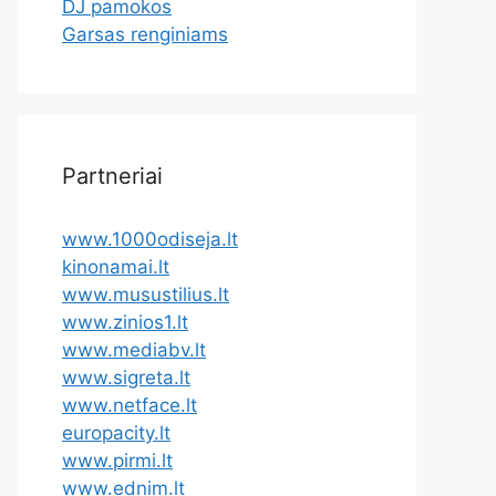
DJ pamokos
Garsas renginiams
Partneriai
www.1000odiseja.lt
kinonamai.lt
www.musustilius.lt
www.zinios1.lt
www.mediabv.lt
www.sigreta.lt
www.netface.lt
europacity.lt
www.pirmi.lt
www.ednim.lt