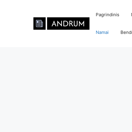
Pereiti
prie
Pagrindinis
turinio
Namai
Bend