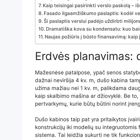
Kaip teisingai pasirinkti verslo paskolą 
Fasado ilgaamžiškumo paslaptis: kodėl vert
Ši paslaptis verslui padėjo uždirbti milijonus
Dramatiška kova su kondensatu: kuo baig
Naujas požiūris į būsto finansavimą: kaip į
Erdvės
planavimas:
Mažesnėse
patalpose,
ypač
senos
staty
dažnai
neviršija
4
kv.
m,
dušo
kabina
tam
užima
mažiau
nei
1
kv.
m,
palikdama
dau
kaip
skalbimo
mašina
ar
džiovyklė.
Be
to,
pertvarkymų,
kurie
būtų
būtini
norint
įren
Dušo
kabinos
taip
pat
yra
pritaikytos
įvai
konstrukcijų
iki
modelių
su
integruotomis
sistema.
Tai
leidžia
sukurti
ne
tik
funkcion