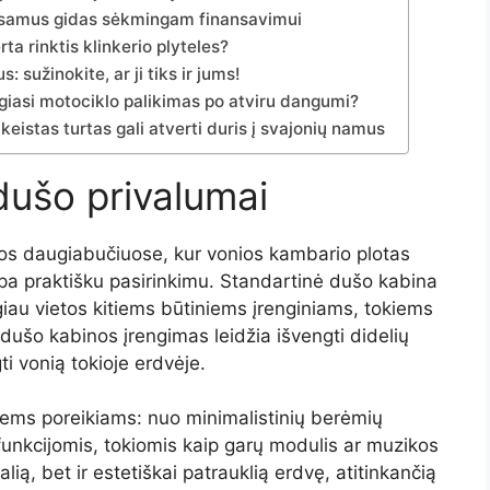
– išsamus gidas sėkmingam finansavimui
a rinktis klinkerio plyteles?
: sužinokite, ar ji tiks ir jums!
iasi motociklo palikimas po atviru dangumi?
keistas turtas gali atverti duris į svajonių namus
dušo
privalumai
bos
daugiabučiuose,
kur
vonios
kambario
plotas
pa
praktišku
pasirinkimu.
Standartinė
dušo
kabina
giau
vietos
kitiems
būtiniems
įrenginiams,
tokiems
dušo
kabinos
įrengimas
leidžia
išvengti
didelių
gti
vonią
tokioje
erdvėje.
riems
poreikiams:
nuo
minimalistinių
berėmių
funkcijomis,
tokiomis
kaip
garų
modulis
ar
muzikos
alią,
bet
ir
estetiškai
patrauklią
erdvę,
atitinkančią