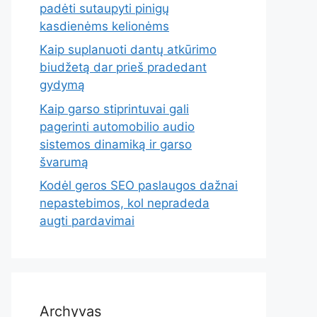
padėti sutaupyti pinigų
kasdienėms kelionėms
Kaip suplanuoti dantų atkūrimo
biudžetą dar prieš pradedant
gydymą
Kaip garso stiprintuvai gali
pagerinti automobilio audio
sistemos dinamiką ir garso
švarumą
Kodėl geros SEO paslaugos dažnai
nepastebimos, kol nepradeda
augti pardavimai
Archyvas