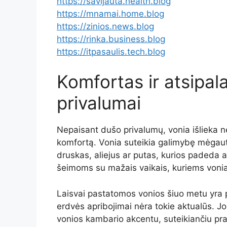
https://savijauta.health.blog
https://mnamai.home.blog
https://zinios.news.blog
https://rinka.business.blog
https://itpasaulis.tech.blog
Komfortas
ir
atsipal
privalumai
Nepaisant
dušo
privalumų,
vonia
išlieka
n
komfortą.
Vonia
suteikia
galimybę
mėgau
druskas,
aliejus
ar
putas,
kurios
padeda
a
šeimoms
su
mažais
vaikais,
kuriems
voni
Laisvai
pastatomos
vonios
šiuo
metu
yra
erdvės
apribojimai
nėra
tokie
aktualūs.
J
vonios
kambario
akcentu,
suteikiančiu
pr