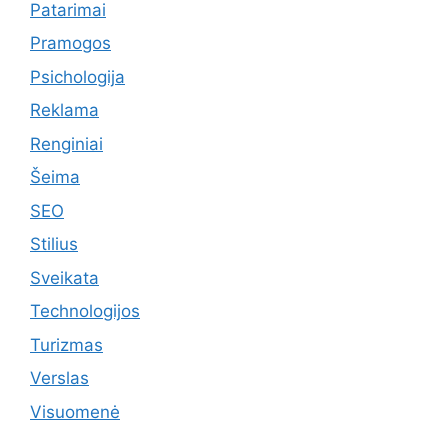
Patarimai
Pramogos
Psichologija
Reklama
Renginiai
Šeima
SEO
Stilius
Sveikata
Technologijos
Turizmas
Verslas
Visuomenė