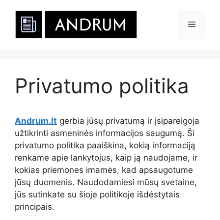
Pereiti
prie
Meniu
turinio
Privatumo politika
Andrum.lt
gerbia jūsų privatumą ir įsipareigoja
užtikrinti asmeninės informacijos saugumą. Ši
privatumo politika paaiškina, kokią informaciją
renkame apie lankytojus, kaip ją naudojame, ir
kokias priemones imamės, kad apsaugotume
jūsų duomenis. Naudodamiesi mūsų svetaine,
jūs sutinkate su šioje politikoje išdėstytais
principais.