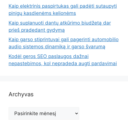
Kaip elektrinis paspirtukas gali padėti sutaupyti
pinigų kasdienėms kelionėms
Kaip suplanuoti dantų atkūrimo biudžetą dar
prieš pradedant gydymą
Kaip garso stiprintuvai gali pagerinti automobilio
audio sistemos dinamiką ir garso švarumą
Kodėl geros SEO paslaugos dažnai
nepastebimos, kol nepradeda augti pardavimai
Archyvas
Archyvas