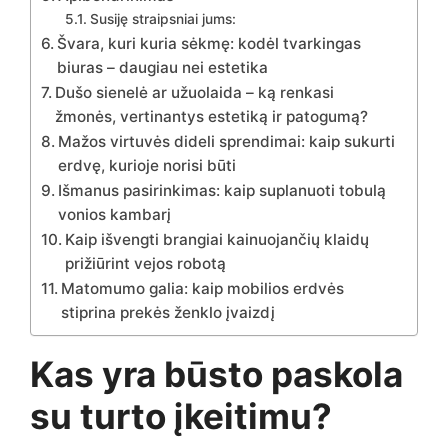
Susiję straipsniai jums:
Švara, kuri kuria sėkmę: kodėl tvarkingas
biuras – daugiau nei estetika
Dušo sienelė ar užuolaida – ką renkasi
žmonės, vertinantys estetiką ir patogumą?
Mažos virtuvės dideli sprendimai: kaip sukurti
erdvę, kurioje norisi būti
Išmanus pasirinkimas: kaip suplanuoti tobulą
vonios kambarį
Kaip išvengti brangiai kainuojančių klaidų
prižiūrint vejos robotą
Matomumo galia: kaip mobilios erdvės
stiprina prekės ženklo įvaizdį
Kas
yra
būsto
paskola
su
turto
įkeitimu?