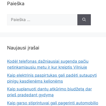
Paieška
Ieškoti:
Naujausi įrašai
Kodėl telefonas dažniausiai sugenda pačiu
netinkamiausiu metu ir kur kreiptis Vilniuje
Kaip elektrinis paspirtukas gali padėti sutaupyti
pinigų kasdienėms kelionėms
Kaip suplanuoti dantų atkūrimo biudžetą dar
prieš pradedant gydymą
Kaip garso stiprintuvai gali pagerinti automobilio