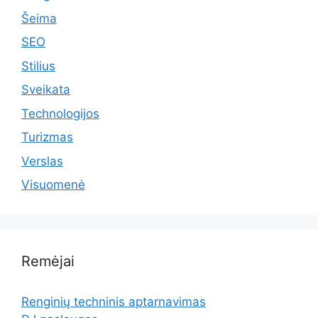
Šeima
SEO
Stilius
Sveikata
Technologijos
Turizmas
Verslas
Visuomenė
Remėjai
Renginių techninis aptarnavimas