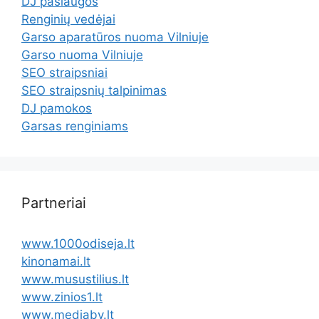
DJ paslaugos
Renginių vedėjai
Garso aparatūros nuoma Vilniuje
Garso nuoma Vilniuje
SEO straipsniai
SEO straipsnių talpinimas
DJ pamokos
Garsas renginiams
Partneriai
www.1000odiseja.lt
kinonamai.lt
www.musustilius.lt
www.zinios1.lt
www.mediabv.lt