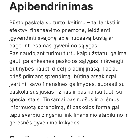
Apibendrinimas
Būsto
paskola
su
turto
įkeitimu –
tai
lanksti
ir
efektyvi
finansavimo
priemonė,
leidžianti
įgyvendinti
svajonę
apie
nuosavą
būstą
ar
pagerinti
esamas
gyvenimo
sąlygas.
Pasinaudojant
turimu
turtu
kaip
užstatu,
galima
gauti
palankesnes
paskolos
sąlygas
ir
išvengti
būtinybės
kaupti
didelį
pradinį
įnašą.
Tačiau
prieš
priimant
sprendimą,
būtina
atsakingai
įvertinti
savo
finansines
galimybes,
suprasti
su
paskola
susijusias
rizikas
ir
pasikonsultuoti
su
specialistais.
Tinkamai
pasiruošus
ir
priėmus
informuotą
sprendimą,
ši
paskolos
forma
gali
tapti
svarbiu
žingsniu
link
finansinio
stabilumo
ir
geresnės
gyvenimo
kokybės.