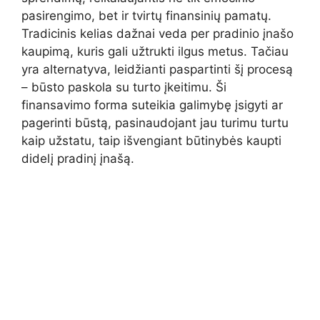
pasirengimo,
bet
ir
tvirtų
finansinių
pamatų.
Tradicinis
kelias
dažnai
veda
per
pradinio
įnašo
kaupimą,
kuris
gali
užtrukti
ilgus
metus.
Tačiau
yra
alternatyva,
leidžianti
paspartinti
šį
procesą
–
būsto
paskola
su
turto
įkeitimu.
Ši
finansavimo
forma
suteikia
galimybę
įsigyti
ar
pagerinti
būstą,
pasinaudojant
jau
turimu
turtu
kaip
užstatu,
taip
išvengiant
būtinybės
kaupti
didelį
pradinį
įnašą.