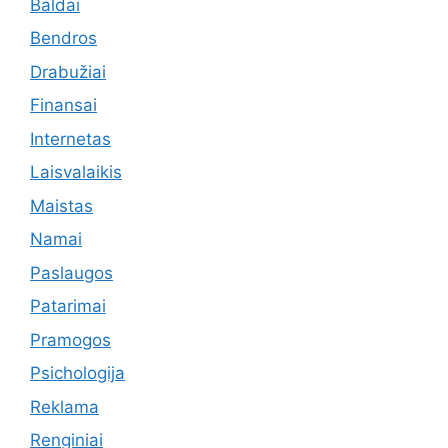
Baldai
Bendros
Drabužiai
Finansai
Internetas
Laisvalaikis
Maistas
Namai
Paslaugos
Patarimai
Pramogos
Psichologija
Reklama
Renginiai