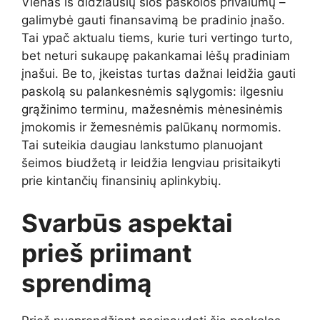
Vienas
iš
didžiausių
šios
paskolos
privalumų –
galimybė
gauti
finansavimą
be
pradinio
įnašo.
Tai
ypač
aktualu
tiems,
kurie
turi
vertingo
turto,
bet
neturi
sukaupę
pakankamai
lėšų
pradiniam
įnašui.
Be
to,
įkeistas
turtas
dažnai
leidžia
gauti
paskolą
su
palankesnėmis
sąlygomis:
ilgesniu
grąžinimo
terminu,
mažesnėmis
mėnesinėmis
įmokomis
ir
žemesnėmis
palūkanų
normomis.
Tai
suteikia
daugiau
lankstumo
planuojant
šeimos
biudžetą
ir
leidžia
lengviau
prisitaikyti
prie
kintančių
finansinių
aplinkybių.
Svarbūs
aspektai
prieš
priimant
sprendimą