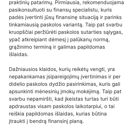
praktinių
patarimų.
Pirmiausia,
rekomenduojama
pasikonsultuoti
su
finansų
specialistu,
kuris
padės
įvertinti
jūsų
finansinę
situaciją
ir
parinks
tinkamiausią
paskolos
variantą.
Taip
pat
svarbu
kruopščiai
peržiūrėti
paskolos
sutarties
sąlygas,
ypač
atkreipiant
dėmesį
į
palūkanų
normą,
grąžinimo
terminą
ir
galimas
papildomas
išlaidas.
Dažniausios
klaidos,
kurių
reikėtų
vengti,
yra
nepakankamas
įsipareigojimų
įvertinimas
ir
per
didelio
paskolos
dydžio
pasirinkimas,
kuris
gali
apsunkinti
mėnesinių
įmokų
mokėjimą.
Taip
pat
svarbu
nepamiršti,
kad
įkeistas
turtas
turi
būti
apdraustas
visam
paskolos
laikotarpiui,
o
tai
reiškia
papildomas
išlaidas,
kurias
būtina
įtraukti
į
bendrą
finansinį
planą.