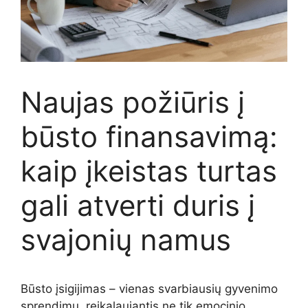
Naujas požiūris į
būsto finansavimą:
kaip įkeistas turtas
gali atverti duris į
svajonių namus
Būsto
įsigijimas –
vienas
svarbiausių
gyvenimo
sprendimų,
reikalaujantis
ne
tik
emocinio