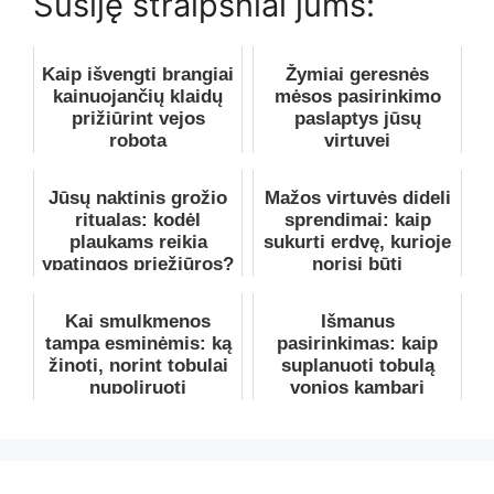
Susiję straipsniai jums:
Kaip išvengti brangiai
Žymiai geresnės
kainuojančių klaidų
mėsos pasirinkimo
prižiūrint vejos
paslaptys jūsų
robotą
virtuvei
Jūsų naktinis grožio
Mažos virtuvės dideli
ritualas: kodėl
sprendimai: kaip
plaukams reikia
sukurti erdvę, kurioje
ypatingos priežiūros?
norisi būti
Kai smulkmenos
Išmanus
tampa esminėmis: ką
pasirinkimas: kaip
žinoti, norint tobulai
suplanuoti tobulą
nupoliruoti
vonios kambarį
automobilį