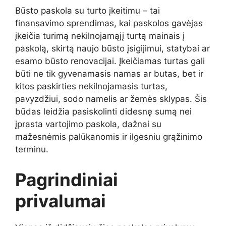
Būsto
paskola
su
turto
įkeitimu –
tai
finansavimo
sprendimas,
kai
paskolos
gavėjas
įkeičia
turimą
nekilnojamąjį
turtą
mainais
į
paskolą,
skirtą
naujo
būsto
įsigijimui,
statybai
ar
esamo
būsto
renovacijai.
Įkeičiamas
turtas
gali
būti
ne
tik
gyvenamasis
namas
ar
butas,
bet
ir
kitos
paskirties
nekilnojamasis
turtas,
pavyzdžiui,
sodo
namelis
ar
žemės
sklypas.
Šis
būdas
leidžia
pasiskolinti
didesnę
sumą
nei
įprasta
vartojimo
paskola,
dažnai
su
mažesnėmis
palūkanomis
ir
ilgesniu
grąžinimo
terminu.
Pagrindiniai
privalumai