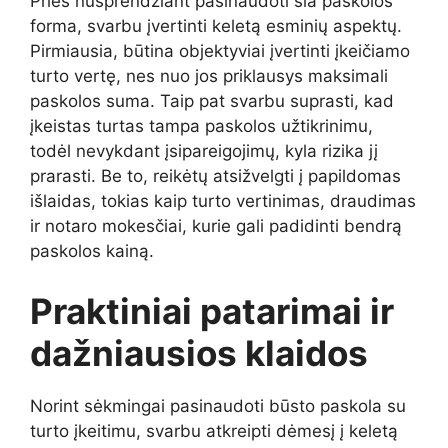
Prieš
nusprendžiant
pasinaudoti
šia
paskolos
forma,
svarbu
įvertinti
keletą
esminių
aspektų.
Pirmiausia,
būtina
objektyviai
įvertinti
įkeičiamo
turto
vertę,
nes
nuo
jos
priklausys
maksimali
paskolos
suma.
Taip
pat
svarbu
suprasti,
kad
įkeistas
turtas
tampa
paskolos
užtikrinimu,
todėl
nevykdant
įsipareigojimų,
kyla
rizika
jį
prarasti.
Be
to,
reikėtų
atsižvelgti
į
papildomas
išlaidas,
tokias
kaip
turto
vertinimas,
draudimas
ir
notaro
mokesčiai,
kurie
gali
padidinti
bendrą
paskolos
kainą.
Praktiniai
patarimai
ir
dažniausios
klaidos
Norint
sėkmingai
pasinaudoti
būsto
paskola
su
turto
įkeitimu,
svarbu
atkreipti
dėmesį
į
keletą