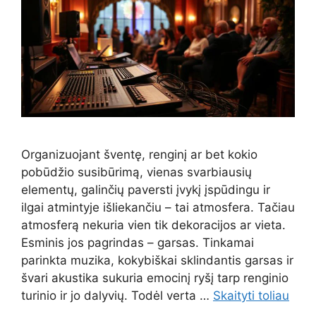
Organizuojant šventę, renginį ar bet kokio
pobūdžio susibūrimą, vienas svarbiausių
elementų, galinčių paversti įvykį įspūdingu ir
ilgai atmintyje išliekančiu – tai atmosfera. Tačiau
atmosferą nekuria vien tik dekoracijos ar vieta.
Esminis jos pagrindas – garsas. Tinkamai
parinkta muzika, kokybiškai sklindantis garsas ir
švari akustika sukuria emocinį ryšį tarp renginio
turinio ir jo dalyvių. Todėl verta …
Skaityti toliau