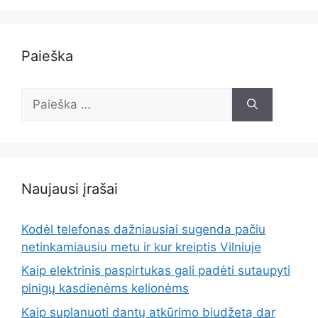
Paieška
Ieškoti:
Naujausi įrašai
Kodėl telefonas dažniausiai sugenda pačiu
netinkamiausiu metu ir kur kreiptis Vilniuje
Kaip elektrinis paspirtukas gali padėti sutaupyti
pinigų kasdienėms kelionėms
Kaip suplanuoti dantų atkūrimo biudžetą dar