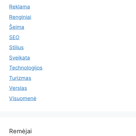
Reklama
Renginiai
Šeima
SEO
Stilius
Sveikata
Technologijos
Turizmas
Verslas
Visuomenė
Remėjai