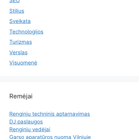
SEO
Stilius
Sveikata
Technologijos
Turizmas
Verslas
Visuomenė
Remėjai
Renginių techninis aptarnavimas
DJ paslaugos
Renginių vedėjai
Garso aparatūros nuoma Vilniuje