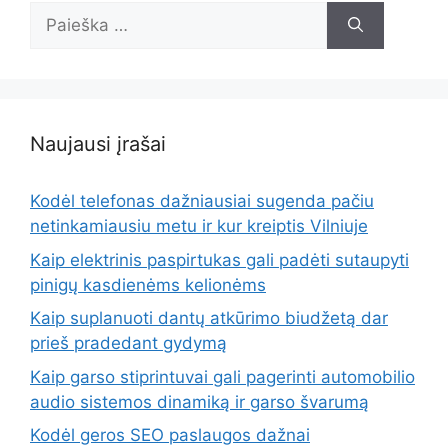
Ieškoti:
Naujausi įrašai
Kodėl telefonas dažniausiai sugenda pačiu
netinkamiausiu metu ir kur kreiptis Vilniuje
Kaip elektrinis paspirtukas gali padėti sutaupyti
pinigų kasdienėms kelionėms
Kaip suplanuoti dantų atkūrimo biudžetą dar
prieš pradedant gydymą
Kaip garso stiprintuvai gali pagerinti automobilio
audio sistemos dinamiką ir garso švarumą
Kodėl geros SEO paslaugos dažnai