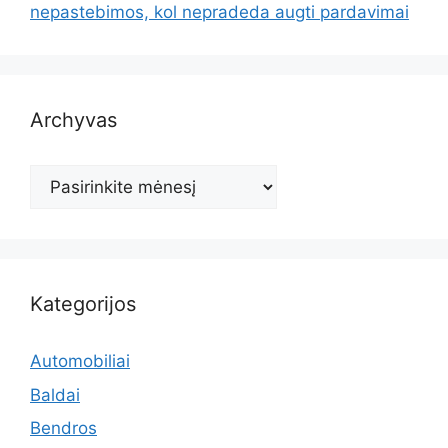
nepastebimos, kol nepradeda augti pardavimai
Archyvas
Archyvas
Kategorijos
Automobiliai
Baldai
Bendros