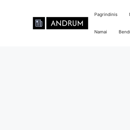
Pereiti
prie
Pagrindinis
turinio
Namai
Bend