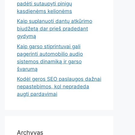
padėti sutaupyti pinigų
kasdienėms kelionėms
Kaip suplanuoti dantų atkūrimo
biudžetą dar prieš pradedant
gydymą
Kaip garso stiprintuvai gali
pagerinti automobilio audio
sistemos dinamiką ir garso
švarumą
Kodėl geros SEO paslaugos dažnai
nepastebimos, kol nepradeda
augti pardavimai
Archyvas