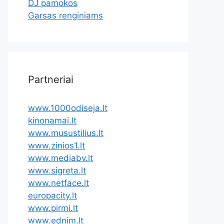
DJ pamokos
Garsas renginiams
Partneriai
www.1000odiseja.lt
kinonamai.lt
www.musustilius.lt
www.zinios1.lt
www.mediabv.lt
www.sigreta.lt
www.netface.lt
europacity.lt
www.pirmi.lt
www.ednim.lt