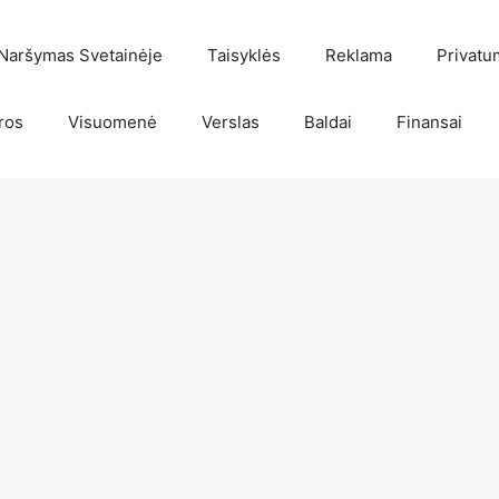
Naršymas Svetainėje
Taisyklės
Reklama
Privatu
ros
Visuomenė
Verslas
Baldai
Finansai