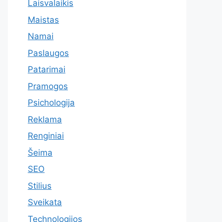
Laisvalaikis
Maistas
Namai
Paslaugos
Patarimai
Pramogos
Psichologija
Reklama
Renginiai
Šeima
SEO
Stilius
Sveikata
Technologijos