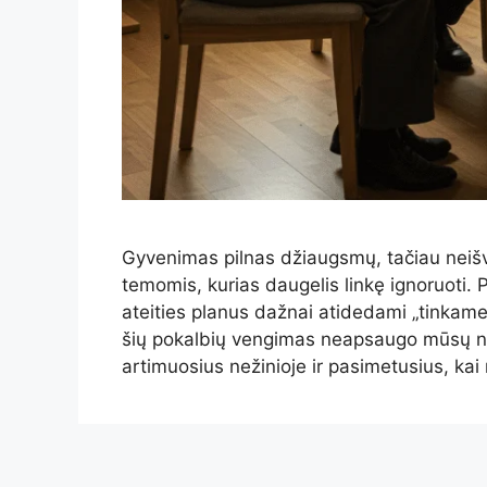
Gyvenimas pilnas džiaugsmų, tačiau neišv
temomis, kurias daugelis linkę ignoruoti. P
ateities planus dažnai atidedami „tinkames
šių pokalbių vengimas neapsaugo mūsų nuo
artimuosius nežinioje ir pasimetusius, kai