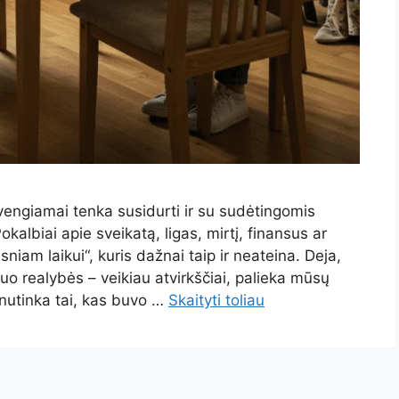
engiamai tenka susidurti ir su sudėtingomis
okalbiai apie sveikatą, ligas, mirtį, finansus ar
niam laikui“, kuris dažnai taip ir neateina. Deja,
 realybės – veikiau atvirkščiai, palieka mūsų
 nutinka tai, kas buvo …
Skaityti toliau