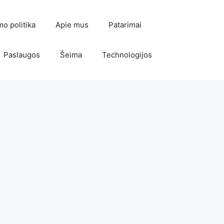
mo politika
Apie mus
Patarimai
Paslaugos
Šeima
Technologijos