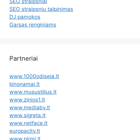
SEO straipsniai
SEO straipsnių talpinimas
DJ pamokos
Garsas renginiams
Partneriai
www.1000odiseja.lt
kinonamai.lt
www.musustilius.lt
www.zinios1.lt
www.mediabv.lt
www.sigreta.lt
www.netface.lt
europacity.lt
www.pirmi.lt