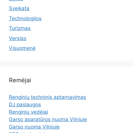
Sveikata
Technologijos
Turizmas
Verslas
Visuomenė
Remėjai
Renginių techninis aptarnavimas
DJ paslaugos
Renginių vedėjai
Garso aparatūros nuoma Vilniuje
Garso nuoma Vilniuje