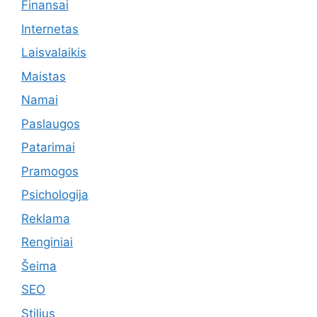
Finansai
Internetas
Laisvalaikis
Maistas
Namai
Paslaugos
Patarimai
Pramogos
Psichologija
Reklama
Renginiai
Šeima
SEO
Stilius