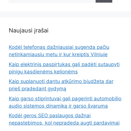
Naujausi įrašai
Kodėl telefonas dažniausiai sugenda pačiu
netinkamiausiu metu ir kur kreiptis Vilniuje
Kaip elektrinis paspirtukas gali padėti sutaupyti
pinigų kasdienėms kelionėms
Kaip suplanuoti dantų atkūrimo biudžetą dar
prieš pradedant gydymą
Kaip garso stiprintuvai gali pagerinti automobilio
audio sistemos dinamiką ir garso švarumą
Kodėl geros SEO paslaugos dažnai
nepastebimos, kol nepradeda augti pardavimai