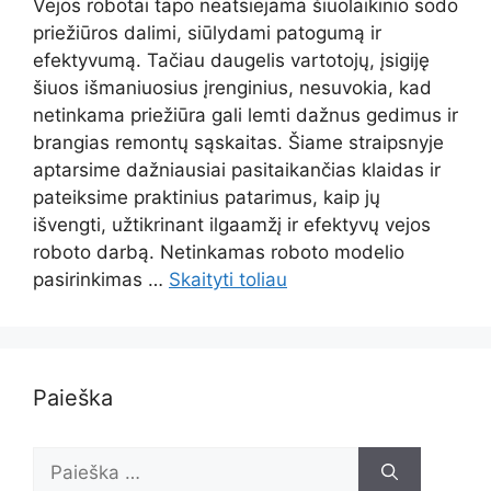
Vejos robotai tapo neatsiejama šiuolaikinio sodo
priežiūros dalimi, siūlydami patogumą ir
efektyvumą. Tačiau daugelis vartotojų, įsigiję
šiuos išmaniuosius įrenginius, nesuvokia, kad
netinkama priežiūra gali lemti dažnus gedimus ir
brangias remontų sąskaitas. Šiame straipsnyje
aptarsime dažniausiai pasitaikančias klaidas ir
pateiksime praktinius patarimus, kaip jų
išvengti, užtikrinant ilgaamžį ir efektyvų vejos
roboto darbą. Netinkamas roboto modelio
pasirinkimas …
Skaityti toliau
Paieška
Ieškoti: