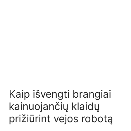
Kaip išvengti brangiai
kainuojančių klaidų
prižiūrint vejos robotą