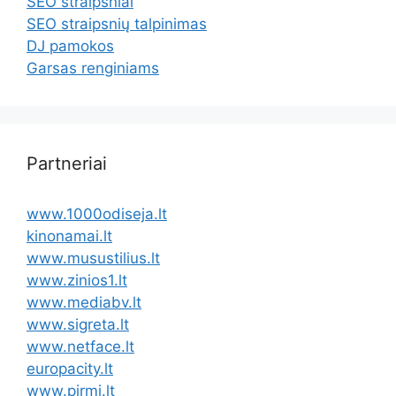
SEO straipsniai
SEO straipsnių talpinimas
DJ pamokos
Garsas renginiams
Partneriai
www.1000odiseja.lt
kinonamai.lt
www.musustilius.lt
www.zinios1.lt
www.mediabv.lt
www.sigreta.lt
www.netface.lt
europacity.lt
www.pirmi.lt