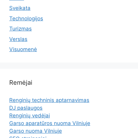
Sveikata
Technologijos
Turizmas
Verslas
Visuomenė
Remėjai
Renginių techninis aptarnavimas
DJ paslaugos
Renginių vedėjai
Garso aparatūros nuoma Vilniuje
Garso nuoma Vilniuje