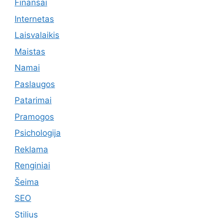
Finansai
Internetas
Laisvalaikis
Maistas
Namai
Paslaugos
Patarimai
Pramogos
Psichologija
Reklama
Renginiai
Šeima
SEO
Stilius