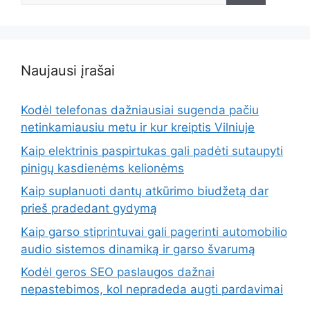
Naujausi įrašai
Kodėl telefonas dažniausiai sugenda pačiu
netinkamiausiu metu ir kur kreiptis Vilniuje
Kaip elektrinis paspirtukas gali padėti sutaupyti
pinigų kasdienėms kelionėms
Kaip suplanuoti dantų atkūrimo biudžetą dar
prieš pradedant gydymą
Kaip garso stiprintuvai gali pagerinti automobilio
audio sistemos dinamiką ir garso švarumą
Kodėl geros SEO paslaugos dažnai
nepastebimos, kol nepradeda augti pardavimai