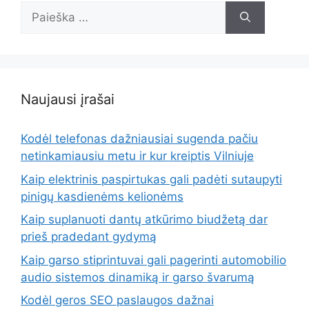
Ieškoti:
Naujausi įrašai
Kodėl telefonas dažniausiai sugenda pačiu
netinkamiausiu metu ir kur kreiptis Vilniuje
Kaip elektrinis paspirtukas gali padėti sutaupyti
pinigų kasdienėms kelionėms
Kaip suplanuoti dantų atkūrimo biudžetą dar
prieš pradedant gydymą
Kaip garso stiprintuvai gali pagerinti automobilio
audio sistemos dinamiką ir garso švarumą
Kodėl geros SEO paslaugos dažnai