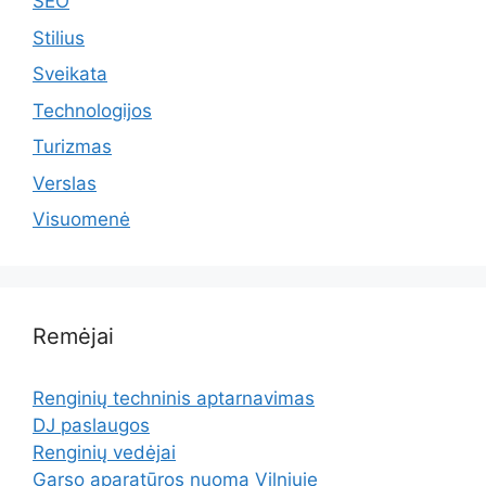
SEO
Stilius
Sveikata
Technologijos
Turizmas
Verslas
Visuomenė
Remėjai
Renginių techninis aptarnavimas
DJ paslaugos
Renginių vedėjai
Garso aparatūros nuoma Vilniuje