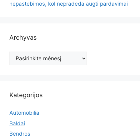
nepastebimos, kol nepradeda augti pardavimai
Archyvas
Archyvas
Kategorijos
Automobiliai
Baldai
Bendros