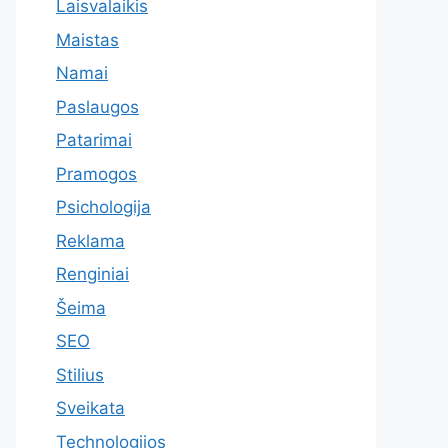
Laisvalaikis
Maistas
Namai
Paslaugos
Patarimai
Pramogos
Psichologija
Reklama
Renginiai
Šeima
SEO
Stilius
Sveikata
Technologijos