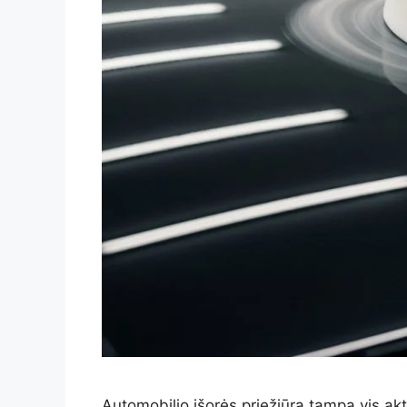
Automobilio išorės priežiūra tampa vis akt