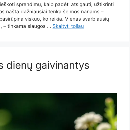
eškoti sprendimų, kaip padėti atsigauti, užtikrinti
gos našta dažniausiai tenka šeimos nariams –
i pasirūpina viskuo, ko reikia. Vienas svarbiausių
pą, – tinkama slaugos …
Skaityti toliau
os dienų gaivinantys