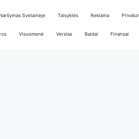
Naršymas Svetainėje
Taisyklės
Reklama
Privatu
ros
Visuomenė
Verslas
Baldai
Finansai