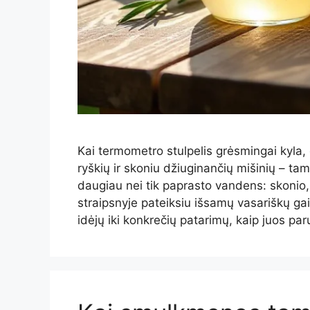
Kai termometro stulpelis grėsmingai kyla, 
ryškių ir skoniu džiuginančių mišinių – t
daugiau nei tik paprasto vandens: skonio
straipsnyje pateiksiu išsamų vasariškų g
idėjų iki konkrečių patarimų, kaip juos par