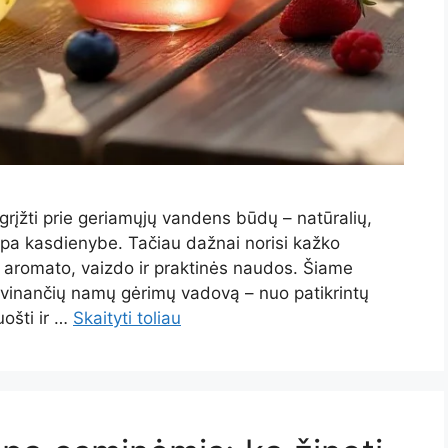
grįžti prie geriamųjų vandens būdų – natūralių,
ampa kasdienybe. Tačiau dažnai norisi kažko
, aromato, vaizdo ir praktinės naudos. Šiame
aivinančių namų gėrimų vadovą – nuo patikrintų
uošti ir …
Skaityti toliau