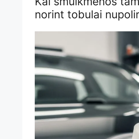
Kai smulkmenos tamp
norint tobulai nupoli