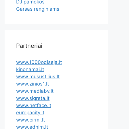
DJ pamokos
Garsas renginiams
Partneriai
www.1000odiseja.lt
kinonamai.lt
www.musustilius.lt
www.zinios1.lt
www.mediabv.lt
www.sigreta.lt
www.netface.lt
europacity.lt
www.pirmi.lt
www.ednim.lt