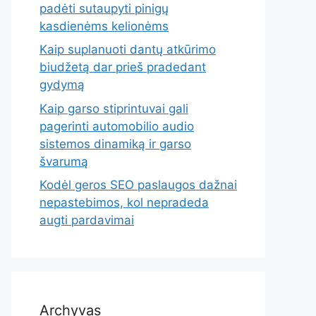
padėti sutaupyti pinigų
kasdienėms kelionėms
Kaip suplanuoti dantų atkūrimo
biudžetą dar prieš pradedant
gydymą
Kaip garso stiprintuvai gali
pagerinti automobilio audio
sistemos dinamiką ir garso
švarumą
Kodėl geros SEO paslaugos dažnai
nepastebimos, kol nepradeda
augti pardavimai
Archyvas