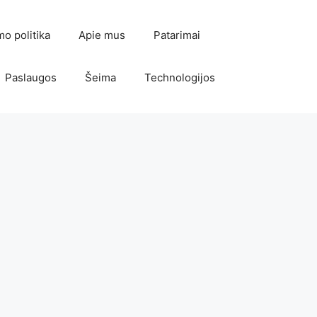
mo politika
Apie mus
Patarimai
Paslaugos
Šeima
Technologijos