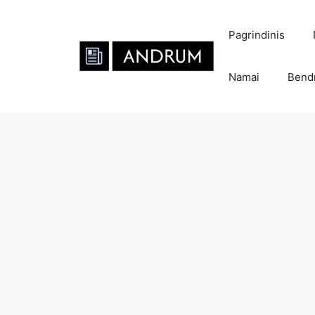
Pereiti
prie
Pagrindinis
turinio
Namai
Bend