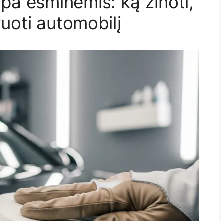
a esminėmis: ką žinoti,
ruoti automobilį