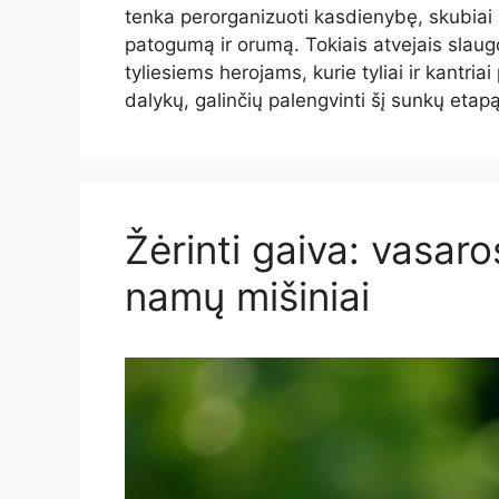
tenka perorganizuoti kasdienybę, skubiai i
patogumą ir orumą. Tokiais atvejais slau
tyliesiems herojams, kurie tyliai ir kantria
dalykų, galinčių palengvinti šį sunkų eta
Žėrinti gaiva: vasar
namų mišiniai