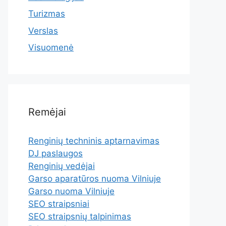
Turizmas
Verslas
Visuomenė
Remėjai
Renginių techninis aptarnavimas
DJ paslaugos
Renginių vedėjai
Garso aparatūros nuoma Vilniuje
Garso nuoma Vilniuje
SEO straipsniai
SEO straipsnių talpinimas