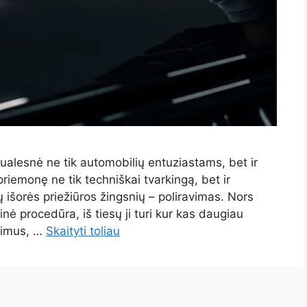
ualesnė ne tik automobilių entuziastams, bet ir
priemonę ne tik techniškai tvarkingą, bet ir
ų išorės priežiūros žingsnių – poliravimas. Nors
nė procedūra, iš tiesų ji turi kur kas daugiau
žimus, …
Skaityti toliau