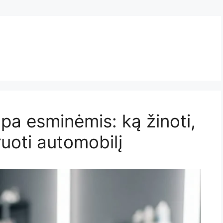
a esminėmis: ką žinoti,
ruoti automobilį