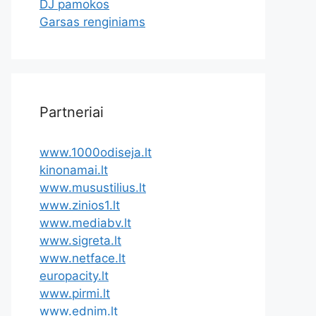
DJ pamokos
Garsas renginiams
Partneriai
www.1000odiseja.lt
kinonamai.lt
www.musustilius.lt
www.zinios1.lt
www.mediabv.lt
www.sigreta.lt
www.netface.lt
europacity.lt
www.pirmi.lt
www.ednim.lt