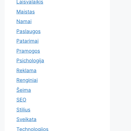
Laisvalaikis
Maistas
Namai
Paslaugos
Patarimai
Pramogos
Psichologija
Reklama
Renginiai
Šeima
SEO
Stilius
Sveikata
Technologijos