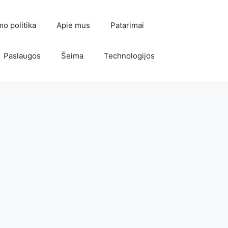
mo politika
Apie mus
Patarimai
Paslaugos
Šeima
Technologijos