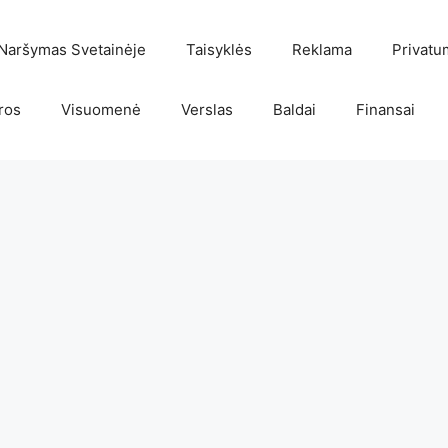
Naršymas Svetainėje
Taisyklės
Reklama
Privatu
ros
Visuomenė
Verslas
Baldai
Finansai