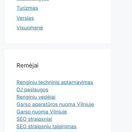
Turizmas
Verslas
Visuomenė
Remėjai
Renginių techninis aptarnavimas
DJ paslaugos
Renginių vedėjai
Garso aparatūros nuoma Vilniuje
Garso nuoma Vilniuje
SEO straipsniai
SEO straipsnių talpinimas