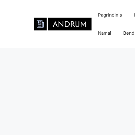
Pereiti
prie
Pagrindinis
turinio
Namai
Bend