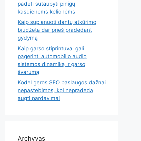
padėti sutaupyti pinigų
kasdienėms kelionėms
Kaip suplanuoti dantų atkūrimo
biudžetą dar prieš pradedant
gydymą
Kaip garso stiprintuvai gali
pagerinti automobilio audio
sistemos dinamiką ir garso
švarumą
Kodėl geros SEO paslaugos dažnai
nepastebimos, kol nepradeda
augti pardavimai
Archyvas