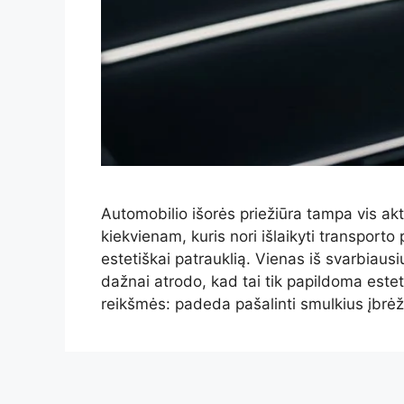
Automobilio išorės priežiūra tampa vis akt
kiekvienam, kuris nori išlaikyti transporto 
estetiškai patrauklią. Vienas iš svarbiausi
dažnai atrodo, kad tai tik papildoma esteti
reikšmės: padeda pašalinti smulkius įbrė