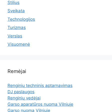
Stilius
Sveikata
Technologijos
Turizmas
Verslas
Visuomenė
Remėjai
Renginių techninis aptarnavimas
DJ paslaugos
Renginių vedėjai
Garso aparatūros nuoma Vilniuje
Garso nuoma Vilniuje