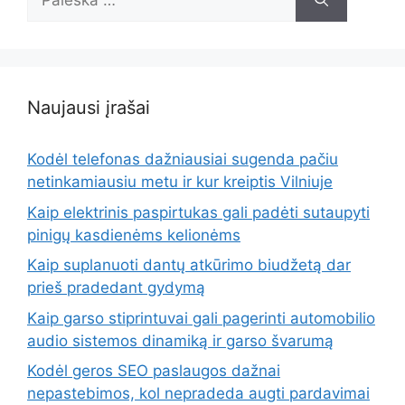
Naujausi įrašai
Kodėl telefonas dažniausiai sugenda pačiu
netinkamiausiu metu ir kur kreiptis Vilniuje
Kaip elektrinis paspirtukas gali padėti sutaupyti
pinigų kasdienėms kelionėms
Kaip suplanuoti dantų atkūrimo biudžetą dar
prieš pradedant gydymą
Kaip garso stiprintuvai gali pagerinti automobilio
audio sistemos dinamiką ir garso švarumą
Kodėl geros SEO paslaugos dažnai
nepastebimos, kol nepradeda augti pardavimai