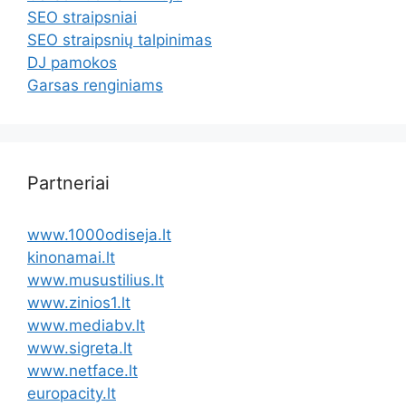
SEO straipsniai
SEO straipsnių talpinimas
DJ pamokos
Garsas renginiams
Partneriai
www.1000odiseja.lt
kinonamai.lt
www.musustilius.lt
www.zinios1.lt
www.mediabv.lt
www.sigreta.lt
www.netface.lt
europacity.lt