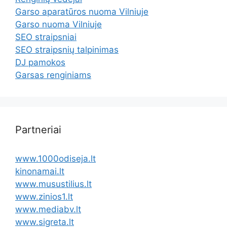
Garso aparatūros nuoma Vilniuje
Garso nuoma Vilniuje
SEO straipsniai
SEO straipsnių talpinimas
DJ pamokos
Garsas renginiams
Partneriai
www.1000odiseja.lt
kinonamai.lt
www.musustilius.lt
www.zinios1.lt
www.mediabv.lt
www.sigreta.lt