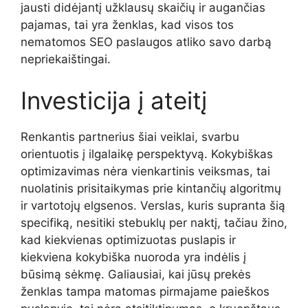
jausti didėjantį užklausų skaičių ir augančias
pajamas, tai yra ženklas, kad visos tos
nematomos SEO paslaugos atliko savo darbą
nepriekaištingai.
Investicija į ateitį
Renkantis partnerius šiai veiklai, svarbu
orientuotis į ilgalaikę perspektyvą. Kokybiškas
optimizavimas nėra vienkartinis veiksmas, tai
nuolatinis prisitaikymas prie kintančių algoritmų
ir vartotojų elgsenos. Verslas, kuris supranta šią
specifiką, nesitiki stebuklų per naktį, tačiau žino,
kad kiekvienas optimizuotas puslapis ir
kiekviena kokybiška nuoroda yra indėlis į
būsimą sėkmę. Galiausiai, kai jūsų prekės
ženklas tampa matomas pirmajame paieškos