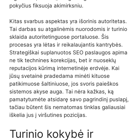
pokyčius fiksuoja akimirksniu.
Kitas svarbus aspektas yra išorinis autoritetas.
Tai darbas su atgalinėmis nuorodomis ir turinio
sklaida autoritetinguose portaluose. Šis
procesas yra lėtas ir reikalaujantis kantrybės.
Strategiškai suplanuotos SEO paslaugos apima
ne tik technines korekcijas, bet ir nuoseklų
reputacijos kūrimą internetinėje erdvėje. Kai
jūsų svetainė pradedama minėti kituose
patikimuose šaltiniuose, jos svoris paieškos
sistemos akyse auga. Tai nėra kažkas, ką
pamatytumėte atsidarę savo pagrindinį puslapį,
tačiau būtent šis nematomas tinklas galiausiai
iškelia jus į viršutines pozicijas.
Turinio kokybė ir