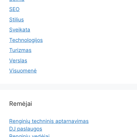
SEO
Stilius
Sveikata
Technologijos
Turizmas
Verslas
Visuomenė
Remėjai
Renginių techninis aptarnavimas
DJ paslaugos
Renginių vedėjai