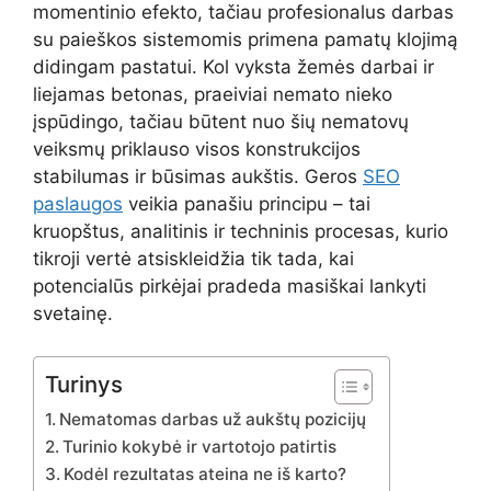
momentinio efekto, tačiau profesionalus darbas
su paieškos sistemomis primena pamatų klojimą
didingam pastatui. Kol vyksta žemės darbai ir
liejamas betonas, praeiviai nemato nieko
įspūdingo, tačiau būtent nuo šių nematovų
veiksmų priklauso visos konstrukcijos
stabilumas ir būsimas aukštis. Geros
SEO
paslaugos
veikia panašiu principu – tai
kruopštus, analitinis ir techninis procesas, kurio
tikroji vertė atsiskleidžia tik tada, kai
potencialūs pirkėjai pradeda masiškai lankyti
svetainę.
Turinys
Nematomas darbas už aukštų pozicijų
Turinio kokybė ir vartotojo patirtis
Kodėl rezultatas ateina ne iš karto?