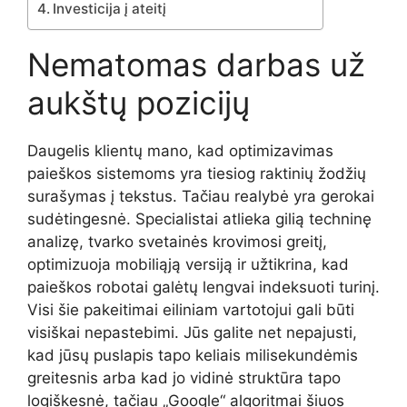
Investicija į ateitį
Nematomas darbas už
aukštų pozicijų
Daugelis klientų mano, kad optimizavimas
paieškos sistemoms yra tiesiog raktinių žodžių
surašymas į tekstus. Tačiau realybė yra gerokai
sudėtingesnė. Specialistai atlieka gilią techninę
analizę, tvarko svetainės krovimosi greitį,
optimizuoja mobiliąją versiją ir užtikrina, kad
paieškos robotai galėtų lengvai indeksuoti turinį.
Visi šie pakeitimai eiliniam vartotojui gali būti
visiškai nepastebimi. Jūs galite net nepajusti,
kad jūsų puslapis tapo keliais milisekundėmis
greitesnis arba kad jo vidinė struktūra tapo
logiškesnė, tačiau „Google“ algoritmai šiuos