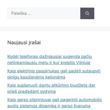
Ieškoti:
Naujausi įrašai
Kodėl telefonas dažniausiai sugenda pačiu
netinkamiausiu metu ir kur kreiptis Vilniuje
Kaip elektrinis paspirtukas gali padėti sutaupyti
pinigų kasdienėms kelionėms
Kaip suplanuoti dantų atkūrimo biudžetą dar
prieš pradedant gydymą
Kaip garso stiprintuvai gali pagerinti automobilio
audio sistemos dinamiką ir garso švarumą