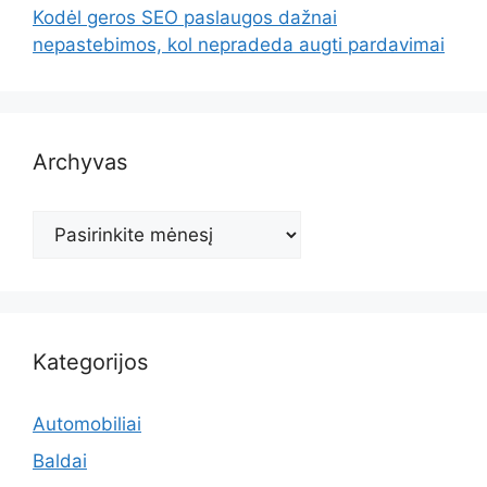
Kodėl geros SEO paslaugos dažnai
nepastebimos, kol nepradeda augti pardavimai
Archyvas
Archyvas
Kategorijos
Automobiliai
Baldai