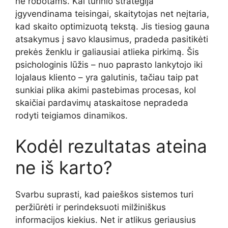
ne robotams. Kai turinio strategija
įgyvendinama teisingai, skaitytojas net neįtaria,
kad skaito optimizuotą tekstą. Jis tiesiog gauna
atsakymus į savo klausimus, pradeda pasitikėti
prekės ženklu ir galiausiai atlieka pirkimą. Šis
psichologinis lūžis – nuo paprasto lankytojo iki
lojalaus kliento – yra galutinis, tačiau taip pat
sunkiai plika akimi pastebimas procesas, kol
skaičiai pardavimų ataskaitose nepradeda
rodyti teigiamos dinamikos.
Kodėl rezultatas ateina
ne iš karto?
Svarbu suprasti, kad paieškos sistemos turi
peržiūrėti ir perindeksuoti milžiniškus
informacijos kiekius. Net ir atlikus geriausius