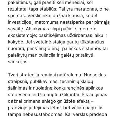
pakeitimus, gali praeiti keli mėnesiai, kol
rezultatai taps stabilūs. Tai yra maratonas, o ne
sprintas. Verslininkai dažnai klausia, kodėl
investicijos į matomumą neatsiperka per pirmąją
savaitę. Atsakymas slypi pačioje interneto
ekosistemoje: pasitikėjimas uždirbamas laiku ir
kokybe. Jei svetainė staiga gautų tūkstančius
nuorodų per vieną dieną, paieškos sistemos tai
palaikytų manipuliacija ir galėtų pritaikyti
sankcijas.
Tvari strategija remiasi natūralumu. Nuoseklus
straipsnių publikavimas, techninių klaidų
šalinimas ir nuolatinė konkurencinės aplinkos
stebėsena leidžia augti užtikrintai. Šis augimas
dažnai primena sniego gniūžtės efektą –
pradžioje judėjimas lėtas, bet vėliau pagreitis
tampa nebesustabdomas. Kai verslas pradeda