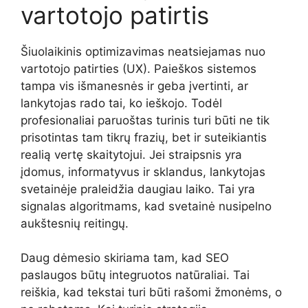
vartotojo patirtis
Šiuolaikinis optimizavimas neatsiejamas nuo
vartotojo patirties (UX). Paieškos sistemos
tampa vis išmanesnės ir geba įvertinti, ar
lankytojas rado tai, ko ieškojo. Todėl
profesionaliai paruoštas turinis turi būti ne tik
prisotintas tam tikrų frazių, bet ir suteikiantis
realią vertę skaitytojui. Jei straipsnis yra
įdomus, informatyvus ir sklandus, lankytojas
svetainėje praleidžia daugiau laiko. Tai yra
signalas algoritmams, kad svetainė nusipelno
aukštesnių reitingų.
Daug dėmesio skiriama tam, kad SEO
paslaugos būtų integruotos natūraliai. Tai
reiškia, kad tekstai turi būti rašomi žmonėms, o