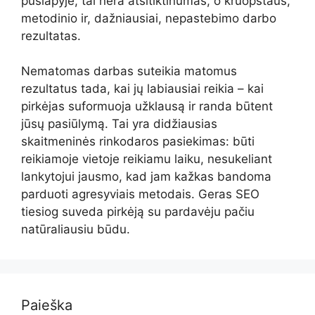
puslapyje, tai nėra atsitiktinumas, o kruopštaus,
metodinio ir, dažniausiai, nepastebimo darbo
rezultatas.
Nematomas darbas suteikia matomus
rezultatus tada, kai jų labiausiai reikia – kai
pirkėjas suformuoja užklausą ir randa būtent
jūsų pasiūlymą. Tai yra didžiausias
skaitmeninės rinkodaros pasiekimas: būti
reikiamoje vietoje reikiamu laiku, nesukeliant
lankytojui jausmo, kad jam kažkas bandoma
parduoti agresyviais metodais. Geras SEO
tiesiog suveda pirkėją su pardavėju pačiu
natūraliausiu būdu.
Paieška