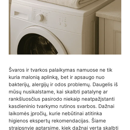
Švaros ir tvarkos palaikymas namuose ne tik
kuria malonią aplinką, bet ir apsaugo nuo
bakterijų, alergijų ir odos problemų. Daugelis iš
mūsų nusikalstame, kai skalbti patalynę ar
rankšluosčius pasirodo niekaip neatpažįstanti
kasdieninio tvarkymo rutinos svarbos. Dažnai
laikomės įpročių, kurie nebūtinai atitinka
higienos ekspertų rekomendacijas. Šiame
straipsnyje aptarsime, kiek dažnai verta skalbti