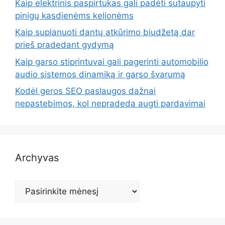
Kaip elektrinis paspirtukas gali padėti sutaupyti
pinigų kasdienėms kelionėms
Kaip suplanuoti dantų atkūrimo biudžetą dar
prieš pradedant gydymą
Kaip garso stiprintuvai gali pagerinti automobilio
audio sistemos dinamiką ir garso švarumą
Kodėl geros SEO paslaugos dažnai
nepastebimos, kol nepradeda augti pardavimai
Archyvas
Archyvas