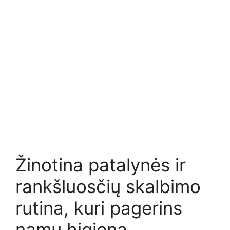
Žinotina patalynės ir
rankšluosčių skalbimo
rutina, kuri pagerins
namų higieną