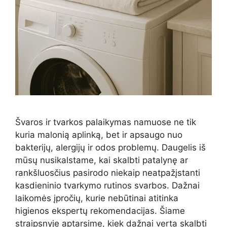
Švaros ir tvarkos palaikymas namuose ne tik
kuria malonią aplinką, bet ir apsaugo nuo
bakterijų, alergijų ir odos problemų. Daugelis iš
mūsų nusikalstame, kai skalbti patalynę ar
rankšluosčius pasirodo niekaip neatpažįstanti
kasdieninio tvarkymo rutinos svarbos. Dažnai
laikomės įpročių, kurie nebūtinai atitinka
higienos ekspertų rekomendacijas. Šiame
straipsnyje aptarsime, kiek dažnai verta skalbti