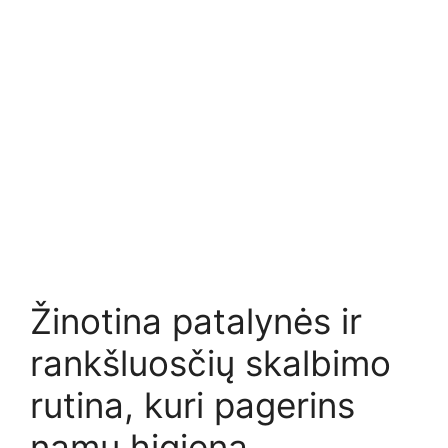
Žinotina patalynės ir
rankšluosčių skalbimo
rutina, kuri pagerins
namų higieną