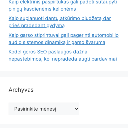
Kaip elektrinis paspirtukas gali padėti sutaupyti
pinigų kasdienėms kelionėms
Kaip suplanuoti dantų atkūrimo biudžetą dar
prieš pradedant gydymą
Kaip garso stiprintuvai gali pagerinti automobilio
audio sistemos dinamiką ir garso švarumą
Kodėl geros SEO paslaugos dažnai
nepastebimos, kol nepradeda augti pardavimai
Archyvas
Archyvas