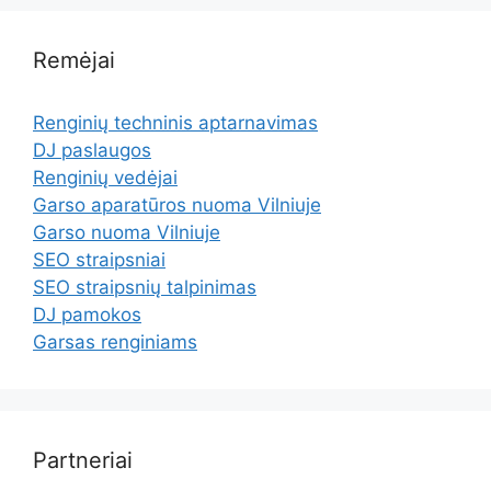
Remėjai
Renginių techninis aptarnavimas
DJ paslaugos
Renginių vedėjai
Garso aparatūros nuoma Vilniuje
Garso nuoma Vilniuje
SEO straipsniai
SEO straipsnių talpinimas
DJ pamokos
Garsas renginiams
Partneriai