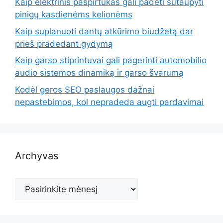
Kaip elektrinis paspirtukas gali padėti sutaupyti
pinigų kasdienėms kelionėms
Kaip suplanuoti dantų atkūrimo biudžetą dar
prieš pradedant gydymą
Kaip garso stiprintuvai gali pagerinti automobilio
audio sistemos dinamiką ir garso švarumą
Kodėl geros SEO paslaugos dažnai
nepastebimos, kol nepradeda augti pardavimai
Archyvas
Archyvas