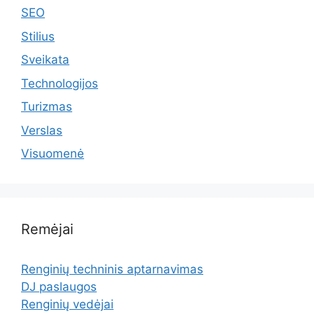
SEO
Stilius
Sveikata
Technologijos
Turizmas
Verslas
Visuomenė
Remėjai
Renginių techninis aptarnavimas
DJ paslaugos
Renginių vedėjai