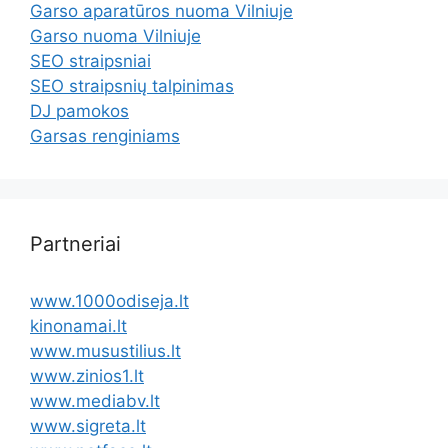
Garso aparatūros nuoma Vilniuje
Garso nuoma Vilniuje
SEO straipsniai
SEO straipsnių talpinimas
DJ pamokos
Garsas renginiams
Partneriai
www.1000odiseja.lt
kinonamai.lt
www.musustilius.lt
www.zinios1.lt
www.mediabv.lt
www.sigreta.lt