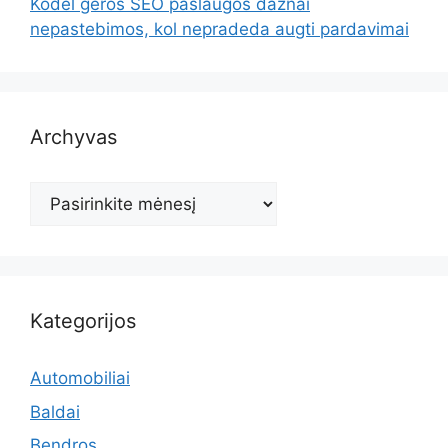
Kodėl geros SEO paslaugos dažnai
nepastebimos, kol nepradeda augti pardavimai
Archyvas
Archyvas
Kategorijos
Automobiliai
Baldai
Bendros