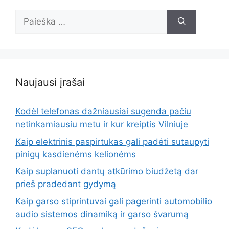
Ieškoti:
Naujausi įrašai
Kodėl telefonas dažniausiai sugenda pačiu
netinkamiausiu metu ir kur kreiptis Vilniuje
Kaip elektrinis paspirtukas gali padėti sutaupyti
pinigų kasdienėms kelionėms
Kaip suplanuoti dantų atkūrimo biudžetą dar
prieš pradedant gydymą
Kaip garso stiprintuvai gali pagerinti automobilio
audio sistemos dinamiką ir garso švarumą