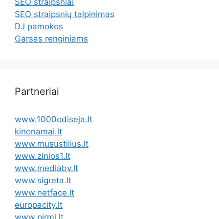
SEO straipsniai
SEO straipsnių talpinimas
DJ pamokos
Garsas renginiams
Partneriai
www.1000odiseja.lt
kinonamai.lt
www.musustilius.lt
www.zinios1.lt
www.mediabv.lt
www.sigreta.lt
www.netface.lt
europacity.lt
www.pirmi.lt