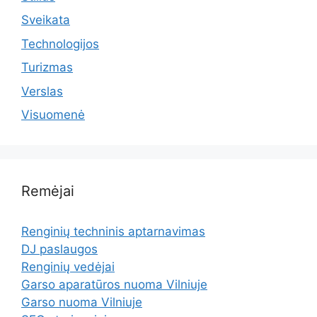
Sveikata
Technologijos
Turizmas
Verslas
Visuomenė
Remėjai
Renginių techninis aptarnavimas
DJ paslaugos
Renginių vedėjai
Garso aparatūros nuoma Vilniuje
Garso nuoma Vilniuje