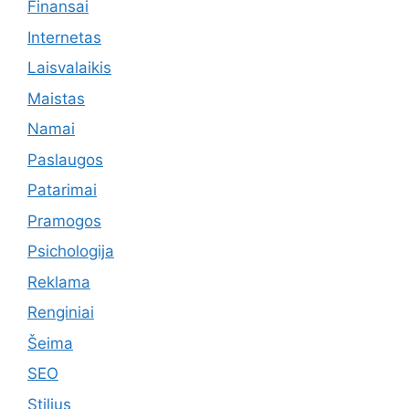
Finansai
Internetas
Laisvalaikis
Maistas
Namai
Paslaugos
Patarimai
Pramogos
Psichologija
Reklama
Renginiai
Šeima
SEO
Stilius