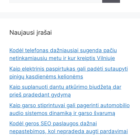
Naujausi įrašai
Kodėl telefonas dažniausiai sugenda pačiu
netinkamiausiu metu ir kur kreiptis Vilniuje
Kaip elektrinis paspirtukas gali padėti sutaupyti
pinigų kasdienėms kelionėms
Kaip suplanuoti dantų atkūrimo biudžetą dar
prieš pradedant gydymą
Kaip garso stiprintuvai gali pagerinti automobilio
audio sistemos dinamiką ir garso švarumą
Kodėl geros SEO paslaugos dažnai
nepastebimos, kol nepradeda augti pardavimai