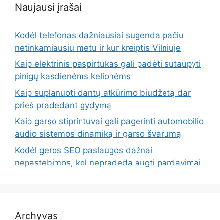
Naujausi įrašai
Kodėl telefonas dažniausiai sugenda pačiu
netinkamiausiu metu ir kur kreiptis Vilniuje
Kaip elektrinis paspirtukas gali padėti sutaupyti
pinigų kasdienėms kelionėms
Kaip suplanuoti dantų atkūrimo biudžetą dar
prieš pradedant gydymą
Kaip garso stiprintuvai gali pagerinti automobilio
audio sistemos dinamiką ir garso švarumą
Kodėl geros SEO paslaugos dažnai
nepastebimos, kol nepradeda augti pardavimai
Archyvas