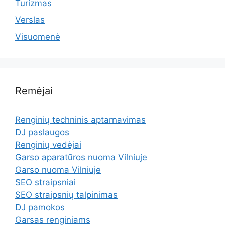
Turizmas
Verslas
Visuomenė
Remėjai
Renginių techninis aptarnavimas
DJ paslaugos
Renginių vedėjai
Garso aparatūros nuoma Vilniuje
Garso nuoma Vilniuje
SEO straipsniai
SEO straipsnių talpinimas
DJ pamokos
Garsas renginiams