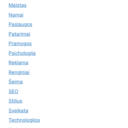
Maistas
Namai
Paslaugos
Patarimai
Pramogos
Psichologija
Reklama
Renginiai
Šeima
SEO
Stilius
Sveikata
Technologijos