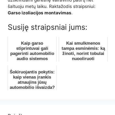
užtikrindami geresnę vairavimo patirtį net
šaltuoju metų laiku. Raktažodis straipsniui:
Garso izoliacijos montavimas
.
Susiję straipsniai jums:
Kaip garso
Kai smulkmenos
stiprintuvai gali
tampa esminėmis: ką
pagerinti automobilio
žinoti, norint tobulai
audio sistemos
nupoliruoti
dinamiką ir garso
automobilį
švarumą
Šokiruojantis pokytis:
kaip vienas įrankis
atnaujins jūsų
automobilio išvaizdą?