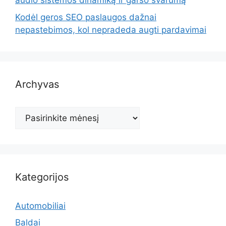
audio sistemos dinamiką ir garso švarumą
Kodėl geros SEO paslaugos dažnai
nepastebimos, kol nepradeda augti pardavimai
Archyvas
Archyvas
Kategorijos
Automobiliai
Baldai