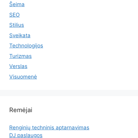
Šeima
SEO
Stilius
Sveikata
Technologijos
Turizmas
Verslas
Visuomenė
Remėjai
Renginių techninis aptarnavimas
DJ paslaugos