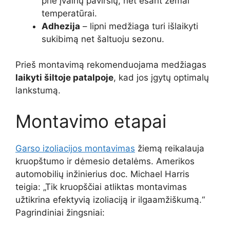
prie įvairių paviršių, net esant žemai
temperatūrai.
Adhezija
– lipni medžiaga turi išlaikyti
sukibimą net šaltuoju sezonu.
Prieš montavimą rekomenduojama medžiagas
laikyti šiltoje patalpoje
, kad jos įgytų optimalų
lankstumą.
Montavimo etapai
Garso izoliacijos montavimas
žiemą reikalauja
kruopštumo ir dėmesio detalėms. Amerikos
automobilių inžinierius doc. Michael Harris
teigia: „Tik kruopščiai atliktas montavimas
užtikrina efektyvią izoliaciją ir ilgaamžiškumą.“
Pagrindiniai žingsniai: