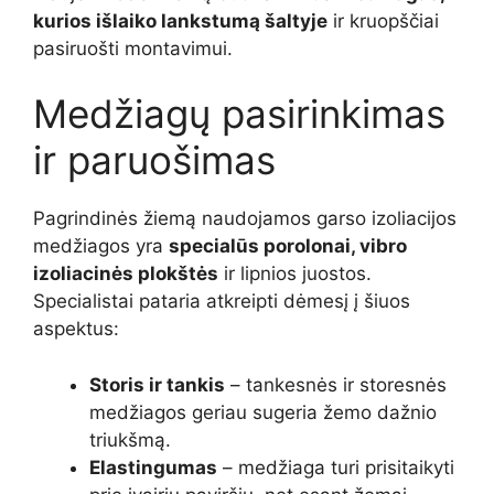
kurios išlaiko lankstumą šaltyje
ir kruopščiai
pasiruošti montavimui.
Medžiagų pasirinkimas
ir paruošimas
Pagrindinės žiemą naudojamos garso izoliacijos
medžiagos yra
specialūs porolonai, vibro
izoliacinės plokštės
ir lipnios juostos.
Specialistai pataria atkreipti dėmesį į šiuos
aspektus:
Storis ir tankis
– tankesnės ir storesnės
medžiagos geriau sugeria žemo dažnio
triukšmą.
Elastingumas
– medžiaga turi prisitaikyti