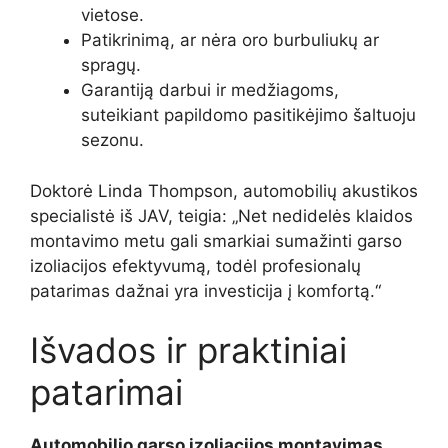
vietose.
Patikrinimą, ar nėra oro burbuliukų ar
spragų.
Garantiją darbui ir medžiagoms,
suteikiant papildomo pasitikėjimo šaltuoju
sezonu.
Doktorė Linda Thompson, automobilių akustikos
specialistė iš JAV, teigia: „Net nedidelės klaidos
montavimo metu gali smarkiai sumažinti garso
izoliacijos efektyvumą, todėl profesionalų
patarimas dažnai yra investicija į komfortą.“
Išvados ir praktiniai
patarimai
Automobilio garso izoliacijos montavimas