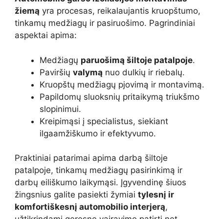
žiemą
yra procesas, reikalaujantis kruopštumo,
tinkamų medžiagų ir pasiruošimo. Pagrindiniai
aspektai apima:
Medžiagų
paruošimą šiltoje patalpoje
.
Paviršių
valymą
nuo dulkių ir riebalų.
Kruopštų medžiagų pjovimą ir montavimą.
Papildomų sluoksnių pritaikymą triukšmo
slopinimui.
Kreipimąsi į specialistus, siekiant
ilgaamžiškumo ir efektyvumo.
Praktiniai patarimai apima darbą šiltoje
patalpoje, tinkamų medžiagų pasirinkimą ir
darbų eiliškumo laikymąsi. Įgyvendinę šiuos
žingsnius galite pasiekti žymiai
tylesnį ir
komfortiškesnį automobilio interjerą
,