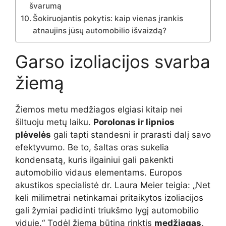
švarumą
Šokiruojantis pokytis: kaip vienas įrankis
atnaujins jūsų automobilio išvaizdą?
Garso izoliacijos svarba
žiemą
Žiemos metu medžiagos elgiasi kitaip nei
šiltuoju metų laiku.
Porolonas ir lipnios
plėvelės
gali tapti standesni ir prarasti dalį savo
efektyvumo. Be to, šaltas oras sukelia
kondensatą, kuris ilgainiui gali pakenkti
automobilio vidaus elementams. Europos
akustikos specialistė dr. Laura Meier teigia: „Net
keli milimetrai netinkamai pritaikytos izoliacijos
gali žymiai padidinti triukšmo lygį automobilio
viduje.“ Todėl žiemą būtina rinktis
medžiagas,