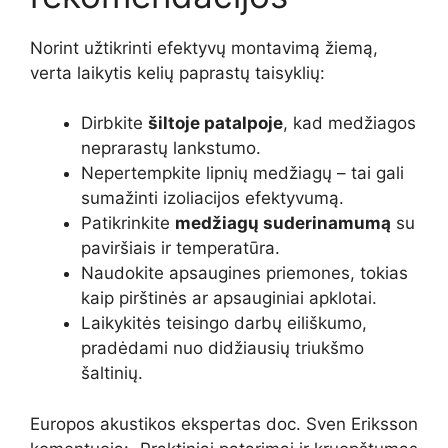
Norint užtikrinti efektyvų montavimą žiemą,
verta laikytis kelių paprastų taisyklių:
Dirbkite
šiltoje patalpoje
, kad medžiagos
neprarastų lankstumo.
Nepertempkite lipnių medžiagų – tai gali
sumažinti izoliacijos efektyvumą.
Patikrinkite
medžiagų suderinamumą
su
paviršiais ir temperatūra.
Naudokite apsaugines priemones, tokias
kaip pirštinės ar apsauginiai apklotai.
Laikykitės teisingo darbų eiliškumo,
pradėdami nuo didžiausių triukšmo
šaltinių.
Europos akustikos ekspertas doc. Sven Eriksson