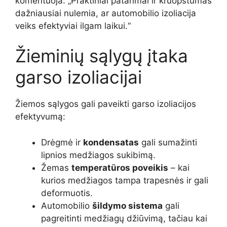
komentuoja: „Praktiniai patarimai ir kruopštumas
dažniausiai nulemia, ar automobilio izoliacija
veiks efektyviai ilgam laikui.“
Žieminių sąlygų įtaka
garso izoliacijai
Žiemos sąlygos gali paveikti garso izoliacijos
efektyvumą:
Drėgmė ir
kondensatas
gali sumažinti
lipnios medžiagos sukibimą.
Žemas
temperatūros poveikis
– kai
kurios medžiagos tampa trapesnės ir gali
deformuotis.
Automobilio
šildymo sistema
gali
pagreitinti medžiagų džiūvimą, tačiau kai