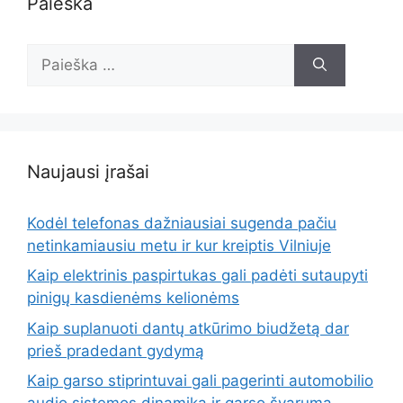
Paieška
Ieškoti:
Naujausi įrašai
Kodėl telefonas dažniausiai sugenda pačiu
netinkamiausiu metu ir kur kreiptis Vilniuje
Kaip elektrinis paspirtukas gali padėti sutaupyti
pinigų kasdienėms kelionėms
Kaip suplanuoti dantų atkūrimo biudžetą dar
prieš pradedant gydymą
Kaip garso stiprintuvai gali pagerinti automobilio