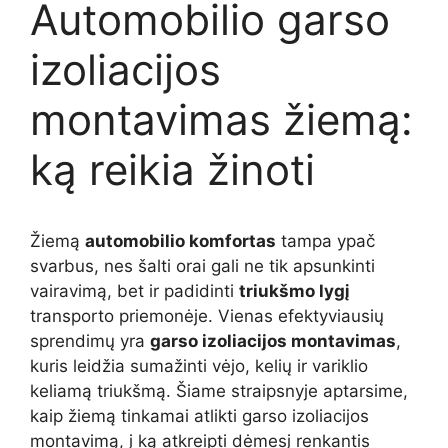
Automobilio garso
izoliacijos
montavimas žiemą:
ką reikia žinoti
Žiemą
automobilio komfortas
tampa ypač
svarbus, nes šalti orai gali ne tik apsunkinti
vairavimą, bet ir padidinti
triukšmo lygį
transporto priemonėje. Vienas efektyviausių
sprendimų yra
garso izoliacijos montavimas
,
kuris leidžia sumažinti vėjo, kelių ir variklio
keliamą triukšmą. Šiame straipsnyje aptarsime,
kaip žiemą tinkamai atlikti garso izoliacijos
montavimą, į ką atkreipti dėmesį renkantis