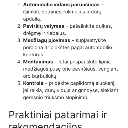
Automobilio vidaus paruošimas
–
išimkite sėdynes, kilimėlius ir durų
apdailą.
Paviršių valymas
– pašalinkite dulkes,
drėgmę ir riebalus.
Medžiagų pjovimas
– supjaustykite
poroloną ar plokštes pagal automobilio
kontūrus.
Montavimas
– lėtai prispauskite lipnią
medžiagos pusę prie paviršiaus, vengiant
oro burbuliukų.
Kontrolė
– pridėkite papildomą sluoksnį,
jei reikia, durų viduje ar grindyse, siekiant
geresnio triukšmo slopinimo.
Praktiniai patarimai ir
rekomendacijos